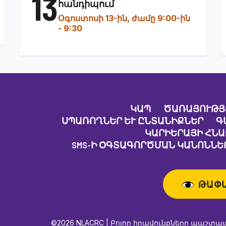
13
հանդիպում
Օգոստոսի 13-ին, ժամը 9:00-ին
-
9:30
ԿԱՊ
ԾԱՌԱՅՈՒԹՅ
ՍՊԱՌՈՂՆԵՐ ԵՒ ԸՆՏԱՆԻՔՆԵՐ
Գ
ԿԱՐԻԵՐԱՅԻ ՀՆ
SMS-Ի ՕԳՏԱԳՈՐԾՄԱՆ ԿԱՆՈՆՆԵՐ
ԹԱՓ
©2026 NLACRC | Բոլոր իրավունքները պաշտպ