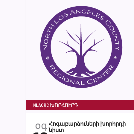
NLACRC ԽՈՐՀՈՒՐԴ
օգ
Հոգաբարձուների խորհրդի
նիստ