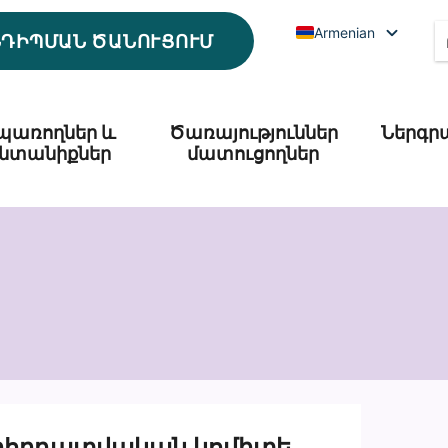
Armenian
ՆԴԻՊՄԱՆ ԾԱՆՈՒՑՈՒՄ
պառողներ և
Ծառայություններ
Ներգր
նտանիքներ
մատուցողներ
րհրդատվական կոմիտե