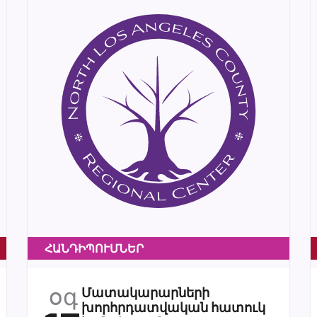
ՀԱՆԴԻՊՈՒՄՆԵՐ
օգ
Մատակարարների
խորհրդատվական հատուկ