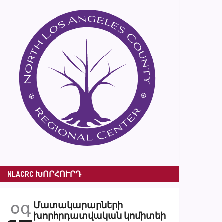
NLACRC ԽՈՐՀՈՒՐԴ
օգ
Մատակարարների
խորհրդատվական կոմիտեի