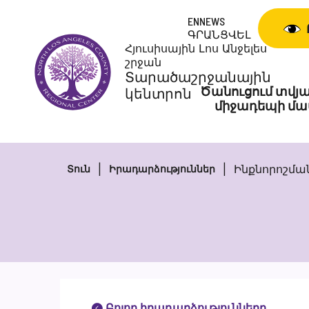
Անցնել
ENNEWS
բովանդակությանը
ԳՐԱՆՑՎԵԼ
Հյուսիսային Լոս Անջելես
շրջան
Տարածաշրջանային
Ծանուցում տվյա
կենտրոն
միջադեպի մա
Ինքնորոշմ
Տուն
Իրադարձություններ
Բոլոր իրադարձությունները