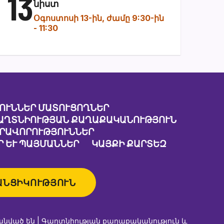
13
նիստ
Օգոստոսի 13-ին, ժամը 9:30-ին
-
11:30
ՈՒՆՆԵՐ ՄԱՏՈՒՑՈՂՆԵՐ
ԱՂՏՆԻՈՒԹՅԱՆ ՔԱՂԱՔԱԿԱՆՈՒԹՅՈՒՆ
ԱՐԱՎՈՐՈՒԹՅՈՒՆՆԵՐ
 ԵՒ ՊԱՅՄԱՆՆԵՐ
ԿԱՅՔԻ ՔԱՐՏԵԶ
ԱՆՑԻԿՈՒԹՅՈՒՆ
անված են |
Գաղտնիության քաղաքականություն և