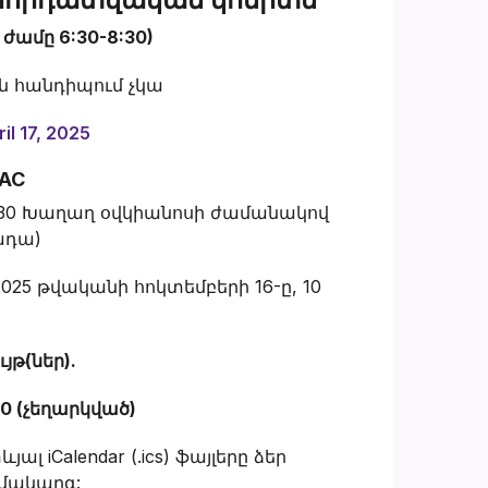
ժամը 6:30-8:30)
ին հանդիպում չկա
il 17, 2025
LAC
8:30 Խաղաղ օվկիանոսի ժամանակով
ադա)
25 թվականի հոկտեմբերի 16-ը, 10
)
յթ(ներ).
30 (չեղարկված)
ալ iCalendar (.ics) ֆայլերը ձեր
ամակարգ: