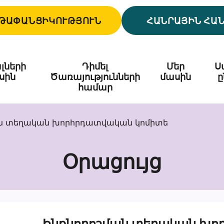
ԹԱՓԱՆՑԻԿՈՒԹՅՈՒՆ
ՀԱՆՐԱՅԻՆ ՀԱ
լների
Դիմել
Մեր
Ս
սին
Ծառայությունների
մասին
ը
համար
ան տեղական խորհրդատվական կոմիտե
Օրացույց
Ինքնորոշման տեղական խո