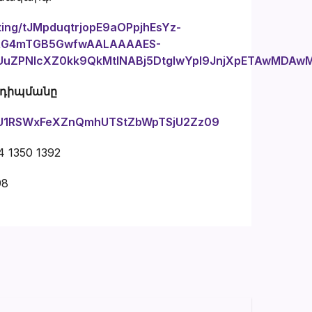
ting/tJMpduqtrjopE9aOPpjhEsYz-
VRG4mTGB5GwfwAALAAAAES-
UuZPNlcXZ0kk9QkMtlNABj5DtgIwYpI9JnjXpETAwMDAw
նդիպմանը
=dU1RSWxFeXZnQmhUTStZbWpTSjU2Zz09
 1350 1392
98