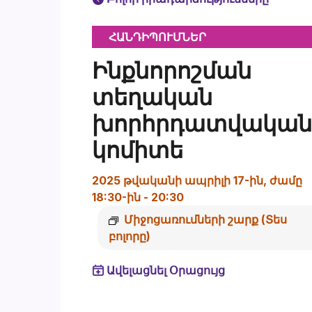
ՀԱՆԴԻՊՈՒՄՆԵՐ
Ինքնորոշման
տեղական
խորհրդատվական
կոմիտե
2025 թվականի ապրիլի 17-ին, ժամը
18:30-ին
-
20:30
Միջոցառումների շարք
(Տես
բոլորը)
Ավելացնել Օրացույց