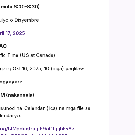
 mula 6:30-8:30)
lyo o Disyembre
il 17, 2025
LAC
fic Time (US at Canada)
g Okt 16, 2025, 10 (mga) paglitaw
ngyayari:
M (nakansela)
unod na iCalendar (.ics) na mga file sa
lendaryo.
ing/tJMpduqtrjopE9aOPpjhEsYz-