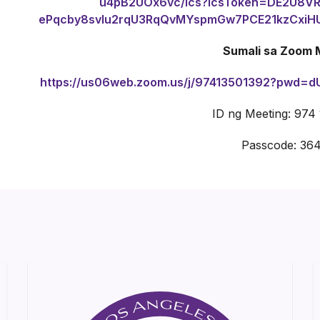
u4pB2UOx6vc/ics?icsToken=DE2U8
ePqcby8svlu2rqU3RqQvMYspmGw7PCE21kzCxiH
Sumali sa Zoom 
https://us06web.zoom.us/j/97413501392?pwd
ID ng Meeting: 974
Passcode: 36