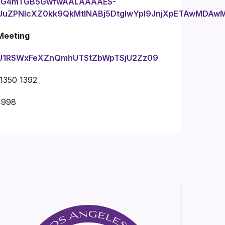
VRG4mTGB5GwfwAALAAAAES-
UuZPNlcXZ0kk9QkMtlNABj5DtgIwYpI9JnjXpETAwMDAw
Meeting
=dU1RSWxFeXZnQmhUTStZbWpTSjU2Zz09
 1350 1392
4998