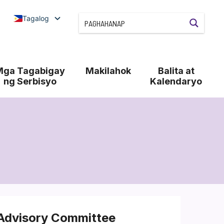
Tagalog
Mga Tagabigay
Makilahok
Balita at
ng Serbisyo
Kalendaryo
 Advisory Committee