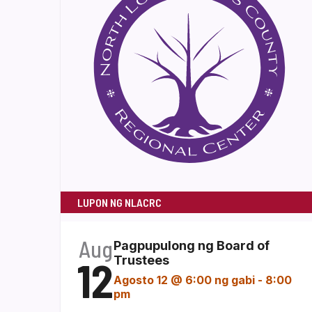
LUPON NG NLACRC
Aug
Pagpupulong ng Board of
12
Trustees
Agosto 12 @ 6:00 ng gabi
-
8:00
pm