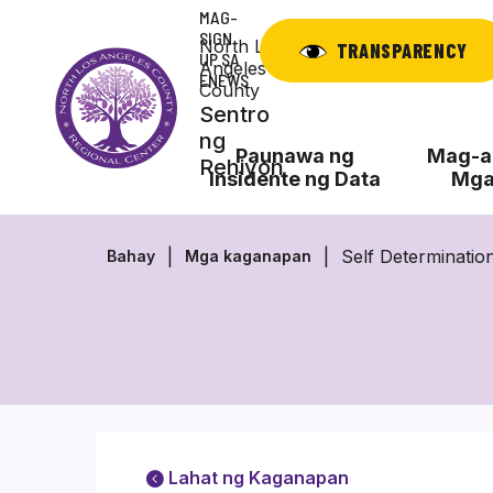
Laktawan
MAG-
ang
SIGN
North Los
TRANSPARENCY
UP SA
nilalaman
Angeles
ENEWS
County
Sentro
ng
Paunawa ng
Mag-ap
Rehiyon
Insidente ng Data
Mga
Self Determinatio
Bahay
Mga kaganapan
Lahat ng Kaganapan