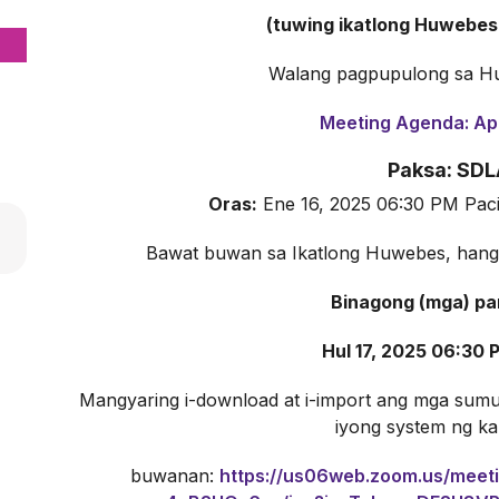
(tuwing ikatlong Huwebes
Walang pagpupulong sa Hu
Meeting Agenda: Apr
Paksa: SD
Oras:
Ene 16, 2025 06:30 PM Paci
Bawat buwan sa Ikatlong Huwebes, hanggan
Binagong (mga) pa
Hul 17, 2025 06:30 P
Mangyaring i-download at i-import ang mga sumus
iyong system ng ka
buwanan:
https://us06web.zoom.us/meet