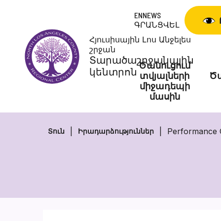
Skip
ENNEWS
to
ԳՐԱՆՑՎԵԼ
content
Հյուսիսային Լոս Անջելես
շրջան
Տարածաշրջանային
Ծանուցում
կենտրոն
տվյալների
Ծա
միջադեպի
մասին
Performance C
Տուն
Իրադարձություններ