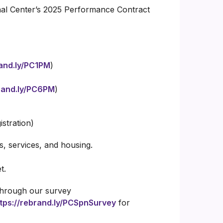
nal Center’s 2025 Performance Contract
rand.ly/PC1PM
)
brand.ly/PC6PM
)
istration)
, services, and housing.
t.
 through our survey
tps://rebrand.ly/PCSpnSurvey
for