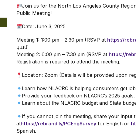
Join us for the North Los Angeles County Regio
Public Meeting!
Date: June 3, 2025
Meeting 1: 1:00 pm – 2:30 pm (RSVP at
https://reb
կամ
Meeting 2: 6:00 pm – 7:30 pm (RSVP at
https://re
Registration is required to attend the meeting.
Location: Zoom (Details will be provided upon reg
Learn how NLACRC is helping consumers get jobs
Provide your feedback on NLACRC’s 2025 goals.
Learn about the NLACRC budget and State budge
If you cannot join the meeting, share your input
at
https://rebrand.ly/PCEngSurvey
for English or
ht
Spanish.