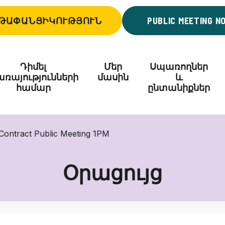
ԹԱՓԱՆՑԻԿՈՒԹՅՈՒՆ
PUBLIC MEETING N
Դիմել
Մեր
Սպառողներ
ռայությունների
մասին
և
համար
ընտանիքներ
ontract Public Meeting 1PM
Օրացույց