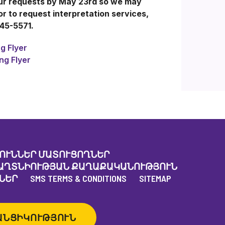
our requests by May 23rd so we may
 to request interpretation services,
245-5571.
g Flyer
ng Flyer
ՈՒՆՆԵՐ ՄԱՏՈՒՑՈՂՆԵՐ
ԱՂՏՆԻՈՒԹՅԱՆ ՔԱՂԱՔԱԿԱՆՈՒԹՅՈՒՆ
ՆԵՐ
SMS TERMS & CONDITIONS
SITEMAP
ԱՆՑԻԿՈՒԹՅՈՒՆ