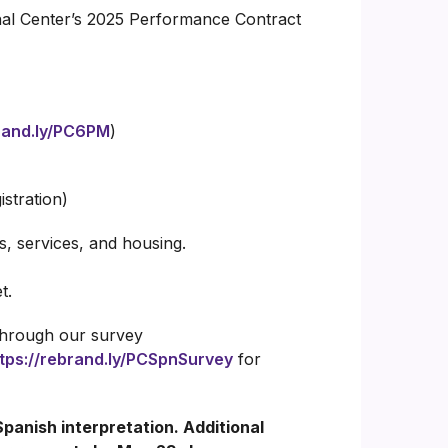
nal Center’s 2025 Performance Contract
brand.ly/PC6PM
)
istration)
, services, and housing.
t.
 through our survey
tps://rebrand.ly/PCSpnSurvey
for
Spanish interpretation. Additional