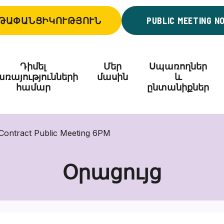
ԹԱՓԱՆՑԻԿՈՒԹՅՈՒՆ
PUBLIC MEETING N
Դիմել
Մեր
Սպառողներ
ռայությունների
մասին
և
համար
ընտանիքներ
Contract Public Meeting 6PM
Օրացույց