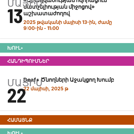
ՄԱՅԻՍ
«Զբաղվածության հզորացում
13
մատչելիության միջոցով»
աշխատաժողով
2025 թվականի մայիսի 13-ին, ժամը
9:00-ին
-
11։00
ԽՈՒԼ+
ՀԱՆԴԻՊՈՒՄՆԵՐ
ՄԱՅԻՍ
Deaf+ Ծնողների Աջակցող Խումբ
22
22 մայիսի, 2025 թ
ՀԱՄԱՅՆՔ
ԽՈՒԼ+