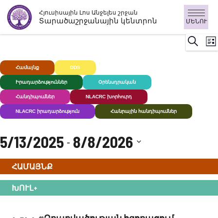
Անցնել
Հյուսիսային Լոս Անջելես շրջան
բովանդակությանը
Տարածաշրջանային կենտրոն
ՄԵՆՈՒ
Ի
Որոնու
Ցու
Դ
ն
Համայնք
DDS
Խուլ+
Իրադարձություններ
Օրենսդրական
Հանդիպումներ
NLACRC խորհուրդ
NLACRC իրադարձություն
Հանրային հանդիպումներ
5/13/2025
8/8/2026
 - 
Ընտրեք
ՀԱՄԱՅՆՔ
ամսաթիվը:
ԽՈՒԼ+