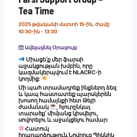
Tea Time
2025 թվականի մարտի 15-ին, ժամը
10:30-ին
-
13:30
Ավելացնել Օրացույց
Section heading
Միացե՛ք մեր ֆարսի
աջակցության խմբին, որը
կազմակերպվում է NLACRC-ի
կողմից:
Մի պահ տրամադրեք ինքներդ ձեզ
և կապ հաստատեք պարսկերեն
խոսող համայնքի հետ
Թեյի
ժամանակ
, հյուրընկալ
տարածք՝ միմյանց կիսվելու,
սովորելու և աջակցելու համար:
Հատուկ
իրադարձություն.
Նովրուզ Պիկնիկ