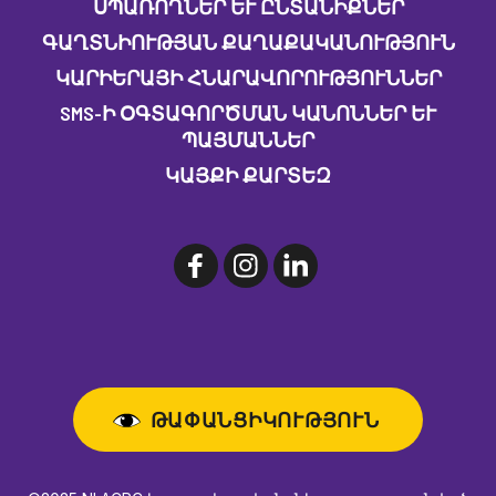
ՍՊԱՌՈՂՆԵՐ ԵՒ ԸՆՏԱՆԻՔՆԵՐ
ԳԱՂՏՆԻՈՒԹՅԱՆ ՔԱՂԱՔԱԿԱՆՈՒԹՅՈՒՆ
ԿԱՐԻԵՐԱՅԻ ՀՆԱՐԱՎՈՐՈՒԹՅՈՒՆՆԵՐ
SMS-Ի ՕԳՏԱԳՈՐԾՄԱՆ ԿԱՆՈՆՆԵՐ ԵՒ Պ
ԱՅՄԱՆՆԵՐ
ԿԱՅՔԻ ՔԱՐՏԵԶ
ԹԱՓԱՆՑԻԿՈՒԹՅՈՒՆ