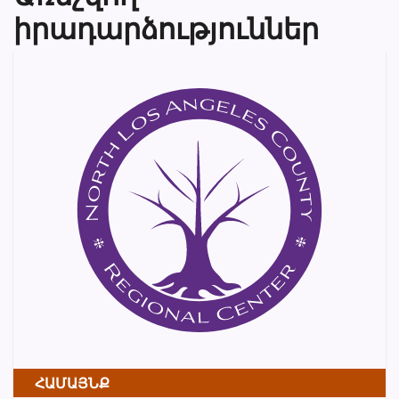
իրադարձություններ
ՀԱՄԱՅՆՔ