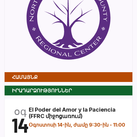
ՀԱՄԱՅՆՔ
ԻՐԱԴԱՐՁՈՒԹՅՈՒՆՆԵՐ
օգ
El Poder del Amor y la Paciencia
14
(FFRC միջոցառում)
Օգոստոսի 14-ին, ժամը 9:30-ին
-
11։00