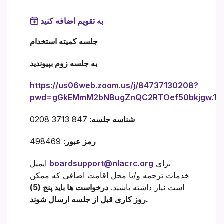
به تقویم اضافه کنید
جلسه کمیته استخدام
به جلسه زوم بپیوندید
https://us06web.zoom.us/j/84737130208?
pwd=gGkEMmM2bNBugZnQC2RTOef50bkjgw.1
شناسه جلسه
: 847 3713 0208
رمز عبور
: 498469
برای
boardsupport@nlacrc.org
ایمیل
خدمات ترجمه و/یا محل اقامت اضافی که ممکن
است نیاز داشته باشید.
درخواست ها باید پنج (5)
روز کاری قبل از جلسه ارسال شوند.