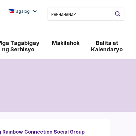
Tagalog
Mga Tagabigay
Makilahok
Balita at
ng Serbisyo
Kalendaryo
g Rainbow Connection Social Group