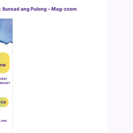
:
Ilunsad ang Pulong – Mag-zoom