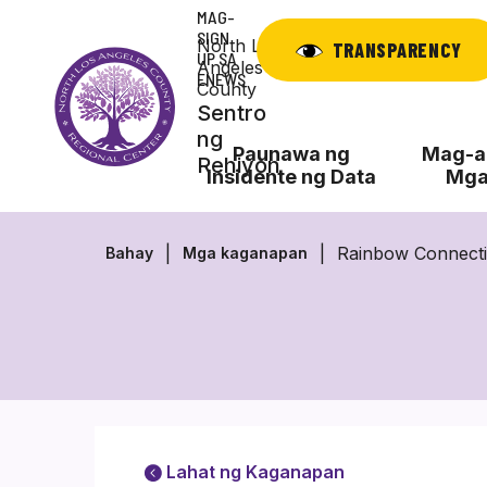
Laktawan
MAG-
ang
SIGN
North Los
TRANSPARENCY
UP SA
nilalaman
Angeles
ENEWS
County
Sentro
ng
Paunawa ng
Mag-ap
Rehiyon
Insidente ng Data
Mga
Rainbow Connecti
Bahay
Mga kaganapan
Lahat ng Kaganapan