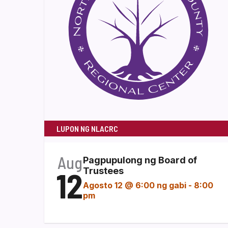
LUPON NG NLACRC
Aug
Pagpupulong ng Board of
12
Trustees
Agosto 12 @ 6:00 ng gabi
-
8:00
pm