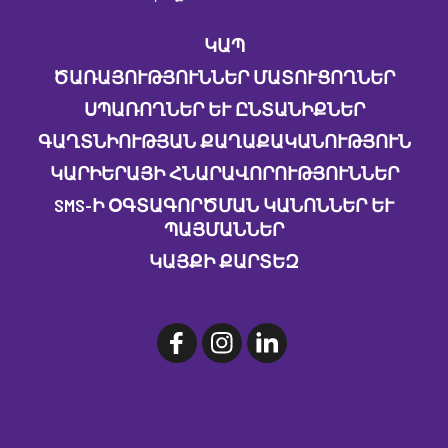
ԿԱՊ
ԾԱՌԱՅՈՒԹՅՈՒՆՆԵՐ ՄԱՏՈՒՑՈՂՆԵՐ
ՍՊԱՌՈՂՆԵՐ ԵՒ ԸՆՏԱՆԻՔՆԵՐ
ԳԱՂՏՆԻՈՒԹՅԱՆ ՔԱՂԱՔԱԿԱՆՈՒԹՅՈՒՆ
ԿԱՐԻԵՐԱՅԻ ՀՆԱՐԱՎՈՐՈՒԹՅՈՒՆՆԵՐ
SMS-Ի ՕԳՏԱԳՈՐԾՄԱՆ ԿԱՆՈՆՆԵՐ ԵՒ Պ
ԱՅՄԱՆՆԵՐ
ԿԱՅՔԻ ՔԱՐՏԵԶ