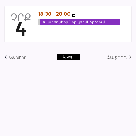
Ընտրեք
նա
ամսաթիվը:
ՉՐՔ
18:30
-
20:00
4
Սպառողների նոր կողմնորոշում
Այսօր
Հաջորդ
Իրադարձություններ
Նախորդ
Իրադար