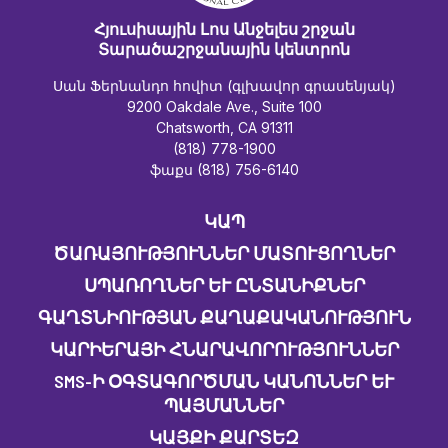
Հյուսիսային Լոս Անջելես շրջան
Տարածաշրջանային կենտրոն
Սան Ֆերնանդո հովիտ (գլխավոր գրասենյակ)
9200 Oakdale Ave., Suite 100
Chatsworth, CA 91311
(818) 778-1900
ֆաքս (818) 756-6140
ԿԱՊ
ԾԱՌԱՅՈՒԹՅՈՒՆՆԵՐ ՄԱՏՈՒՑՈՂՆԵՐ
ՍՊԱՌՈՂՆԵՐ ԵՒ ԸՆՏԱՆԻՔՆԵՐ
ԳԱՂՏՆԻՈՒԹՅԱՆ ՔԱՂԱՔԱԿԱՆՈՒԹՅՈՒՆ
ԿԱՐԻԵՐԱՅԻ ՀՆԱՐԱՎՈՐՈՒԹՅՈՒՆՆԵՐ
SMS-Ի ՕԳՏԱԳՈՐԾՄԱՆ ԿԱՆՈՆՆԵՐ ԵՒ Պ
ԱՅՄԱՆՆԵՐ
ԿԱՅՔԻ ՔԱՐՏԵԶ