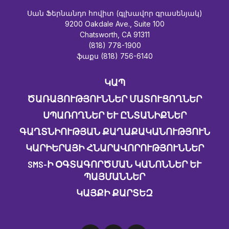
Սան Ֆերնանդո հովիտ (գլխավոր գրասենյակ)
9200 Oakdale Ave., Suite 100
Chatsworth, CA 91311
(818) 778-1900
ֆաքս (818) 756-6140
ԿԱՊ
ԾԱՌԱՅՈՒԹՅՈՒՆՆԵՐ ՄԱՏՈՒՑՈՂՆԵՐ
ՍՊԱՌՈՂՆԵՐ ԵՒ ԸՆՏԱՆԻՔՆԵՐ
ԳԱՂՏՆԻՈՒԹՅԱՆ ՔԱՂԱՔԱԿԱՆՈՒԹՅՈՒՆ
ԿԱՐԻԵՐԱՅԻ ՀՆԱՐԱՎՈՐՈՒԹՅՈՒՆՆԵՐ
SMS-Ի ՕԳՏԱԳՈՐԾՄԱՆ ԿԱՆՈՆՆԵՐ ԵՒ Պ
ԱՅՄԱՆՆԵՐ
ԿԱՅՔԻ ՔԱՐՏԵԶ