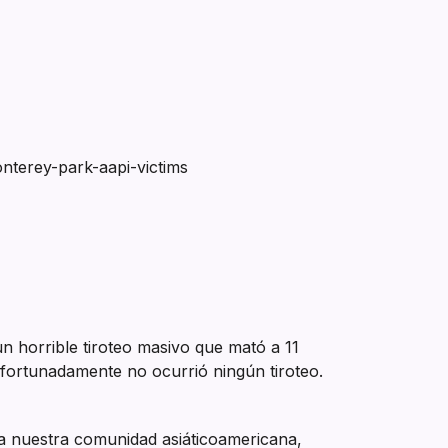
nterey-park-aapi-victims
un horrible tiroteo masivo que mató a 11
 afortunadamente no ocurrió ningún tiroteo.
a nuestra comunidad asiáticoamericana,