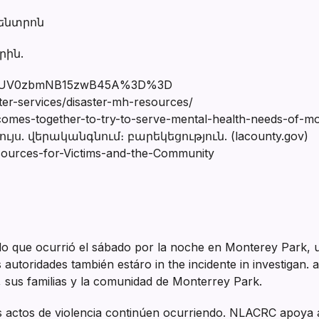
կենտրոն
րին.
E0rcNUV0zbmNB15zwB45A%3D%3D
ter-services/disaster-mh-resources/
-comes-together-to-try-to-serve-mental-health-needs-of-mo
ւյս. վերականգնում։ բարեկեցություն. (lacounty.gov)
sources-for-Victims-and-the-Community
tido que ocurrió el sábado por la noche en Monterey Park, 
 autoridades también estáro in the incidente in investigan.
 sus familias y la comunidad de Monterrey Park.
 actos de violencia continúen ocurriendo. NLACRC apoya 