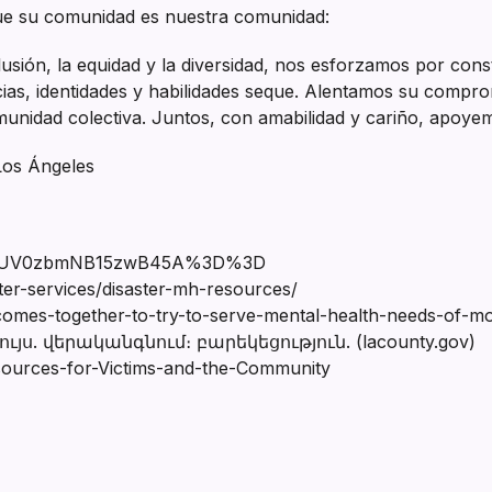
 que su comunidad es nuestra comunidad:
sión, la equidad y la diversidad, nos esforzamos por const
s, identidades y habilidades seque. Alentamos su compro
unidad colectiva. Juntos, con amabilidad y cariño, apoyem
Los Ángeles
E0rcNUV0zbmNB15zwB45A%3D%3D
ter-services/disaster-mh-resources/
-comes-together-to-try-to-serve-mental-health-needs-of-mo
ւյս. վերականգնում։ բարեկեցություն. (lacounty.gov)
sources-for-Victims-and-the-Community