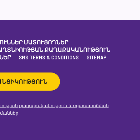
ՈՒՆՆԵՐ ՄԱՏՈՒՑՈՂՆԵՐ
ԱՂՏՆԻՈՒԹՅԱՆ ՔԱՂԱՔԱԿԱՆՈՒԹՅՈՒՆ
ՆԵՐ
SMS TERMS & CONDITIONS
SITEMAP
ԱՆՑԻԿՈՒԹՅՈՒՆ
ության քաղաքականություն և օգտագործման
մաններ