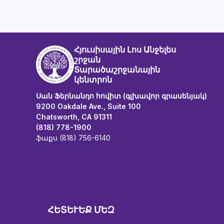
Հյուսիսային Լոս Անջելես
շրջան
Տարածաշրջանային
կենտրոն
Սան Ֆերնանդո հովիտ (գլխավոր գրասենյակ)
9200 Oakdale Ave., Suite 100
Chatsworth, CA 91311
(818) 778-1900
ֆաքս (818) 756-6140
ՀԵՏԵՒԵՔ ՄԵԶ