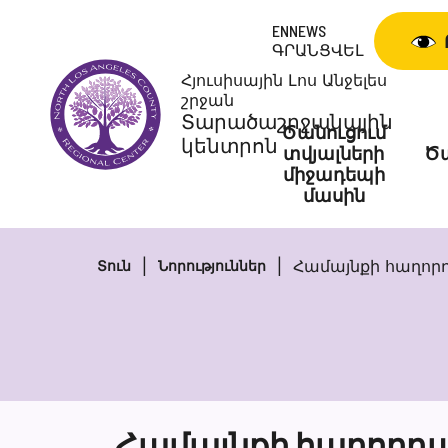
Skip
ENNEWS
to
ԳՐԱՆՑՎԵԼ
content
Հյուսիսային Լոս Անջելես
շրջան
Տարածաշրջանային
Ծանուցում
կենտրոն
տվյալների
Ծա
միջադեպի
մասին
Համայնքի հաղորդ
Տուն
Նորություններ
Համայնքի հաղորդագ