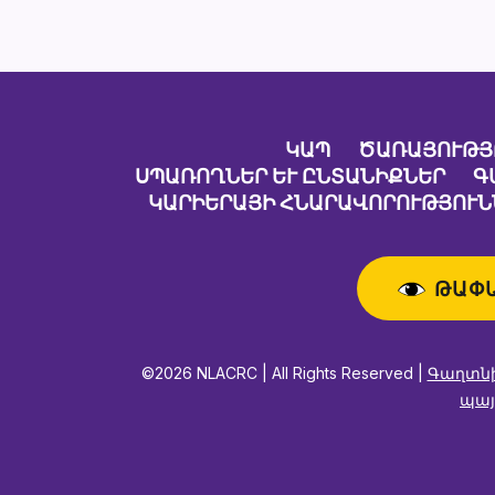
ԿԱՊ
ԾԱՌԱՅՈՒԹՅ
ՍՊԱՌՈՂՆԵՐ ԵՒ ԸՆՏԱՆԻՔՆԵՐ
Գ
ԿԱՐԻԵՐԱՅԻ ՀՆԱՐԱՎՈՐՈՒԹՅՈՒՆ
ԹԱՓ
©2026 NLACRC | All Rights Reserved |
Գաղտնի
պայ