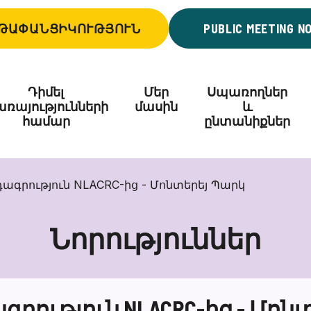
ԹԱՓԱՆՑԻԿՈՒԹՅՈՒՆ
PUBLIC MEETING N
Դիմել
Մեր
Սպառողներ
ռայությունների
մասին
և
համար
ընտանիքներ
ագրություն NLACRC-ից - Մոնտերեյ Պարկ
Նորություններ
րություն NLACRC-ից - Մոն