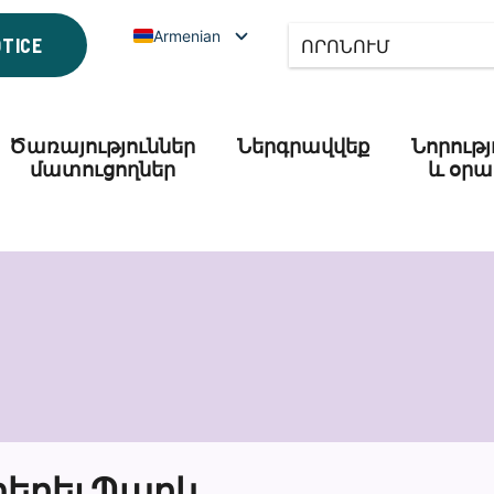
Armenian
OTICE
Ծառայություններ
Ներգրավվեք
Նորությ
մատուցողներ
և օրա
տերեյ Պարկ