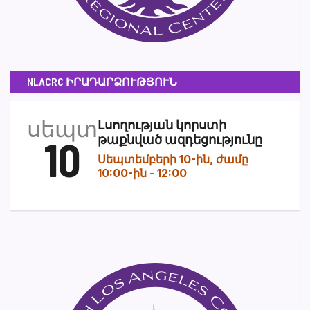
NLACRC ԻՐԱԴԱՐՁՈՒԹՅՈՒՆ
սեպտ
Լսողության կորստի
10
թաքնված ազդեցությունը
Սեպտեմբերի 10-ին, ժամը
10:00-ին
-
12:00