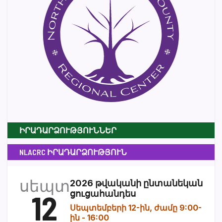
ԻՐԱԴԱՐՁՈՒԹՅՈՒՆՆԵՐ
NLACRC ԻՐԱԴԱՐՁՈՒԹՅՈՒՆ
սեպտ
2026 թվականի ընտանեկան
12
ցուցահանդես
Սեպտեմբերի 12-ին, ժամը 9:00-
ին
-
16:00