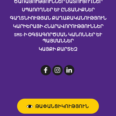
ԾԱՌԱՅՈՒԹՅՈՒՆՆԵՐ ՄԱՏՈՒՑՈՂՆԵՐ
ՍՊԱՌՈՂՆԵՐ ԵՒ ԸՆՏԱՆԻՔՆԵՐ
ԳԱՂՏՆԻՈՒԹՅԱՆ ՔԱՂԱՔԱԿԱՆՈՒԹՅՈՒՆ
ԿԱՐԻԵՐԱՅԻ ՀՆԱՐԱՎՈՐՈՒԹՅՈՒՆՆԵՐ
SMS-Ի ՕԳՏԱԳՈՐԾՄԱՆ ԿԱՆՈՆՆԵՐ ԵՒ Պ
ԱՅՄԱՆՆԵՐ
ԿԱՅՔԻ ՔԱՐՏԵԶ
ԹԱՓԱՆՑԻԿՈՒԹՅՈՒՆ