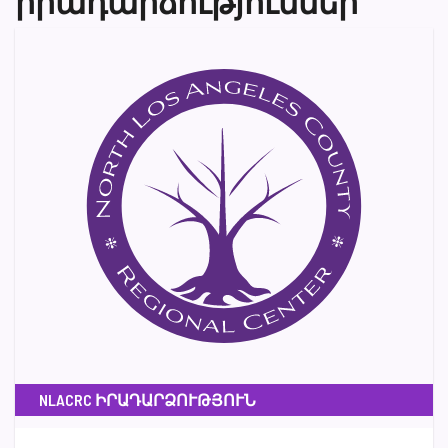
իրադարձություններ
NLACRC ԻՐԱԴԱՐՁՈՒԹՅՈՒՆ