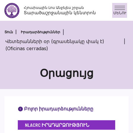
Անցնել
Հյուսիսային Լոս Անջելես շրջան
բովանդակությանը
Տարածաշրջանային կենտրոն
ՄԵՆՈՒ
Տուն
Իրադարձություններ
Վետերանների օր (գրասենյակը փակ է)
(Oficinas cerradas)
Օրացույց
Բոլոր իրադարձությունները
NLACRC ԻՐԱԴԱՐՁՈՒԹՅՈՒՆ