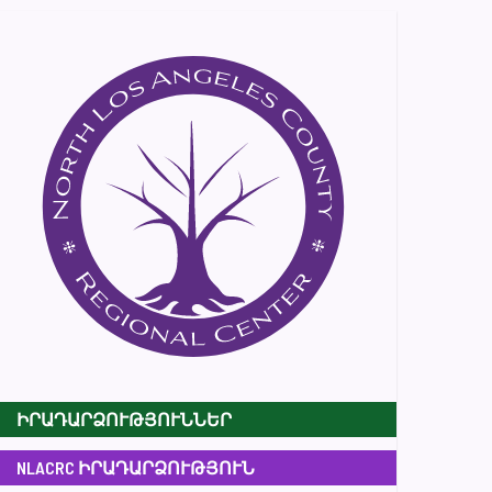
ԻՐԱԴԱՐՁՈՒԹՅՈՒՆՆԵՐ
NLACRC ԻՐԱԴԱՐՁՈՒԹՅՈՒՆ