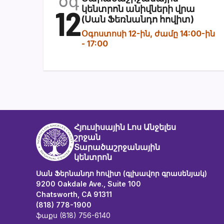
օգ
12
կենտրոն անիվների վրա
(Սան Ֆեռնանդո հովիտ)
Օգոստոսի 12-ին, ժամը 14:00-ին
-
17:00
Հյուսիսային Լոս Անջելես
շրջան
Տարածաշրջանային
կենտրոն
Սան Ֆերնանդո հովիտ (գլխավոր գրասենյակ)
9200 Oakdale Ave., Suite 100
Chatsworth, CA 91311
(818) 778-1900
ֆաքս (818) 756-6140