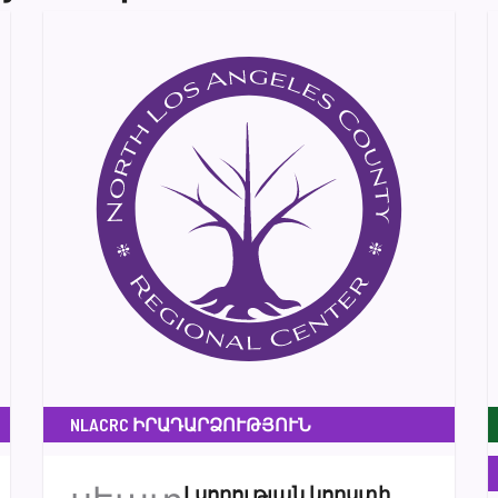
NLACRC ԻՐԱԴԱՐՁՈՒԹՅՈՒՆ
Լսողության կորստի