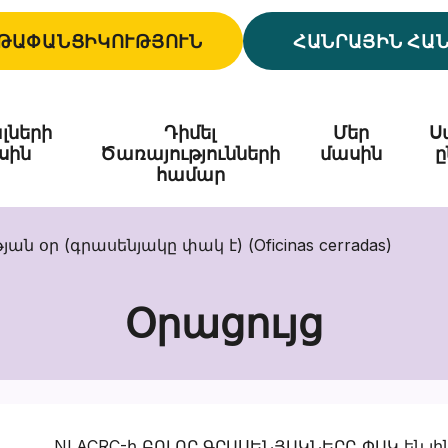
ԹԱՓԱՆՑԻԿՈՒԹՅՈՒՆ
ՀԱՆՐԱՅԻՆ ՀԱ
լների
Դիմել
Մեր
Ս
սին
Ծառայությունների
մասին
ը
համար
ան օր (գրասենյակը փակ է) (Oficinas cerradas)
Օրացույց
NLACRC-ի ԲՈԼՈՐ ԳՐԱՍԵՆՅԱԿՆԵՐԸ ՓԱԿ են լին