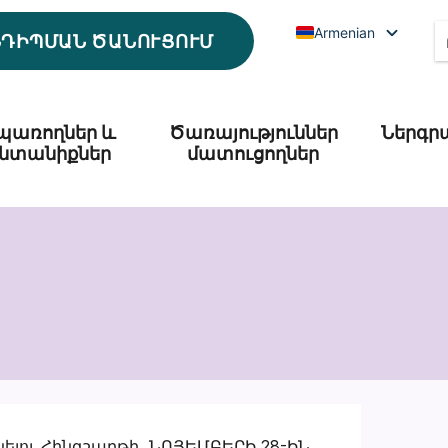
Armenian
ՆԴԻՊՄԱՆ ԾԱՆՈՒՑՈՒՄ
պառողներ և
Ծառայություններ
Ներգր
նտանիքներ
մատուցողներ
ելու Հինգշաբթի, ՆՈՅԵՄԲԵՐԻ 28-ԻՆ