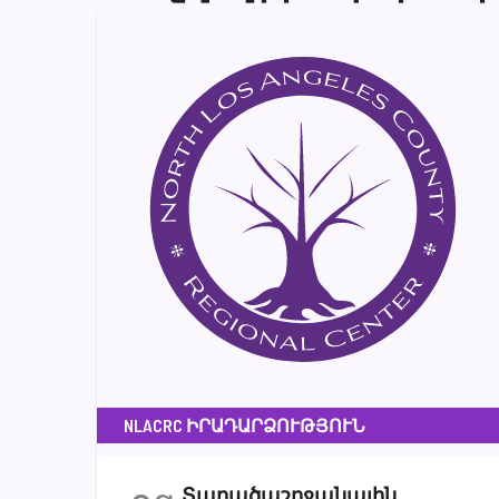
NLACRC ԻՐԱԴԱՐՁՈՒԹՅՈՒՆ
Տարածաշրջանային