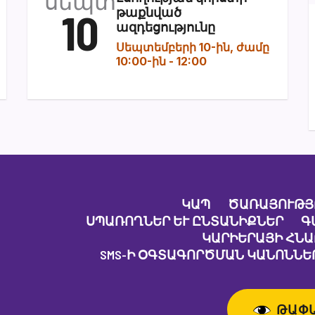
սեպտ
10
թաքնված
ազդեցությունը
Սեպտեմբերի 10-ին, ժամը
10:00-ին
-
12:00
ԿԱՊ
ԾԱՌԱՅՈՒԹՅ
ՍՊԱՌՈՂՆԵՐ ԵՒ ԸՆՏԱՆԻՔՆԵՐ
Գ
ԿԱՐԻԵՐԱՅԻ ՀՆ
SMS-Ի ՕԳՏԱԳՈՐԾՄԱՆ ԿԱՆՈՆՆԵՐ
ԹԱՓ