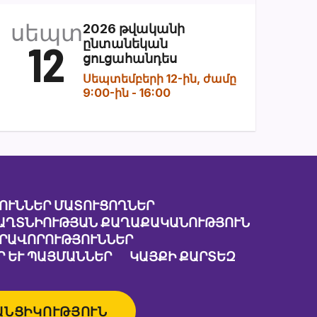
սեպտ
2026 թվականի
12
ընտանեկան
ցուցահանդես
Սեպտեմբերի 12-ին, ժամը
9:00-ին
-
16:00
ՈՒՆՆԵՐ ՄԱՏՈՒՑՈՂՆԵՐ
ԱՂՏՆԻՈՒԹՅԱՆ ՔԱՂԱՔԱԿԱՆՈՒԹՅՈՒՆ
ԱՐԱՎՈՐՈՒԹՅՈՒՆՆԵՐ
 ԵՒ ՊԱՅՄԱՆՆԵՐ
ԿԱՅՔԻ ՔԱՐՏԵԶ
ԱՆՑԻԿՈՒԹՅՈՒՆ