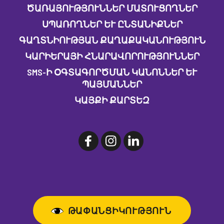
ԾԱՌԱՅՈՒԹՅՈՒՆՆԵՐ ՄԱՏՈՒՑՈՂՆԵՐ
ՍՊԱՌՈՂՆԵՐ ԵՒ ԸՆՏԱՆԻՔՆԵՐ
ԳԱՂՏՆԻՈՒԹՅԱՆ ՔԱՂԱՔԱԿԱՆՈՒԹՅՈՒՆ
ԿԱՐԻԵՐԱՅԻ ՀՆԱՐԱՎՈՐՈՒԹՅՈՒՆՆԵՐ
SMS-Ի ՕԳՏԱԳՈՐԾՄԱՆ ԿԱՆՈՆՆԵՐ ԵՒ Պ
ԱՅՄԱՆՆԵՐ
ԿԱՅՔԻ ՔԱՐՏԵԶ
ԹԱՓԱՆՑԻԿՈՒԹՅՈՒՆ