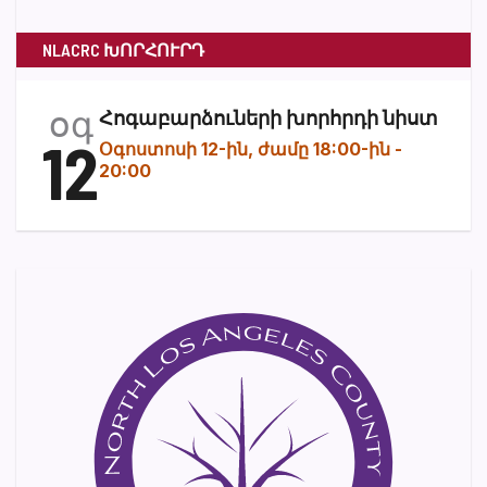
NLACRC ԽՈՐՀՈՒՐԴ
օգ
Հոգաբարձուների խորհրդի նիստ
12
Օգոստոսի 12-ին, ժամը 18:00-ին
-
20:00