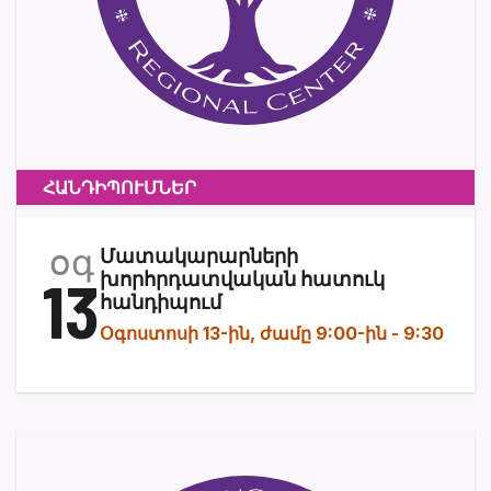
ՀԱՆԴԻՊՈՒՄՆԵՐ
օգ
Մատակարարների
13
խորհրդատվական հատուկ
հանդիպում
Օգոստոսի 13-ին, ժամը 9:00-ին
-
9:30