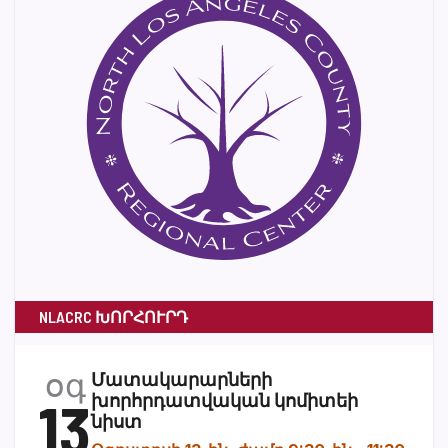
NLACRC ԽՈՐՀՈՒՐԴ
օգ
Մատակարարների
13
խորհրդատվական կոմիտեի
նիստ