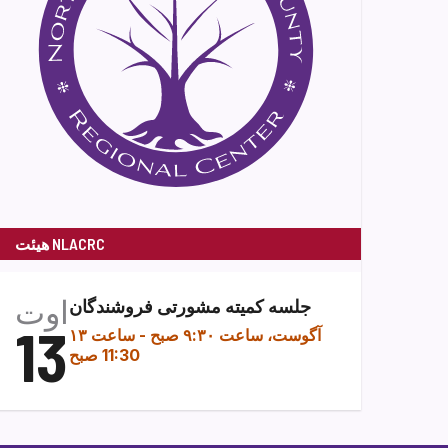
هیئت NLACRC
اوت
جلسه کمیته مشورتی فروشندگان
13
۱۳ آگوست، ساعت ۹:۳۰ صبح
-
ساعت
11:30 صبح