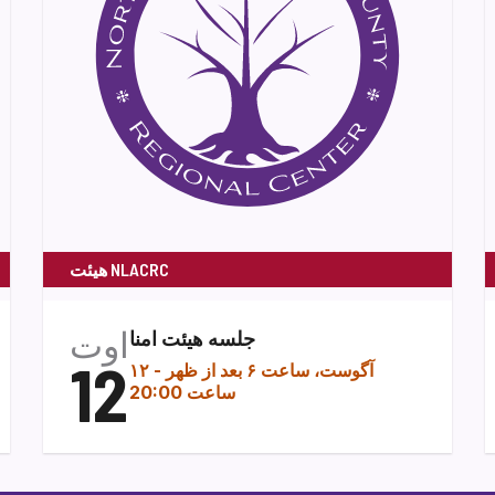
هیئت NLACRC
اوت
جلسه هیئت امنا
12
۱۲ آگوست، ساعت ۶ بعد از ظهر
-
ساعت 20:00