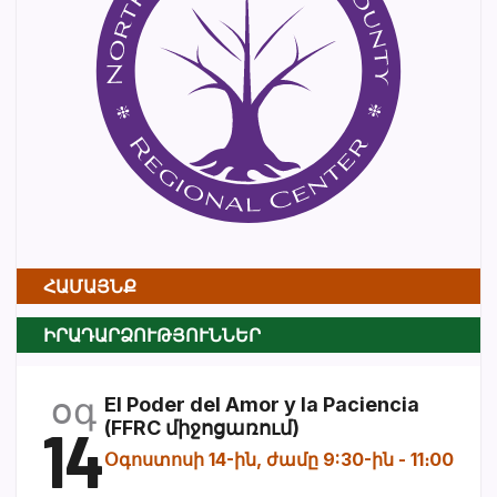
ՀԱՄԱՅՆՔ
ԻՐԱԴԱՐՁՈՒԹՅՈՒՆՆԵՐ
օգ
El Poder del Amor y la Paciencia
14
(FFRC միջոցառում)
Օգոստոսի 14-ին, ժամը 9:30-ին
-
11։00