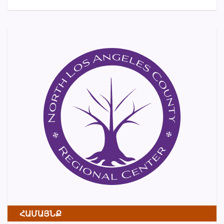
ՀԱՄԱՅՆՔ