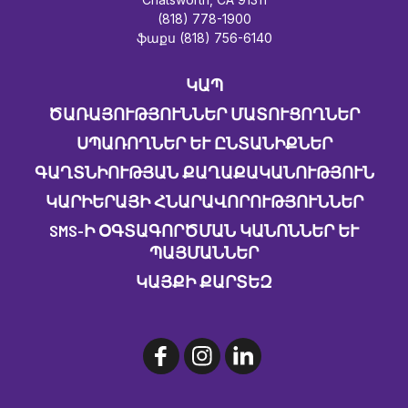
(818) 778-1900
ֆաքս (818) 756-6140
ԿԱՊ
ԾԱՌԱՅՈՒԹՅՈՒՆՆԵՐ ՄԱՏՈՒՑՈՂՆԵՐ
ՍՊԱՌՈՂՆԵՐ ԵՒ ԸՆՏԱՆԻՔՆԵՐ
ԳԱՂՏՆԻՈՒԹՅԱՆ ՔԱՂԱՔԱԿԱՆՈՒԹՅՈՒՆ
ԿԱՐԻԵՐԱՅԻ ՀՆԱՐԱՎՈՐՈՒԹՅՈՒՆՆԵՐ
SMS-Ի ՕԳՏԱԳՈՐԾՄԱՆ ԿԱՆՈՆՆԵՐ ԵՒ Պ
ԱՅՄԱՆՆԵՐ
ԿԱՅՔԻ ՔԱՐՏԵԶ