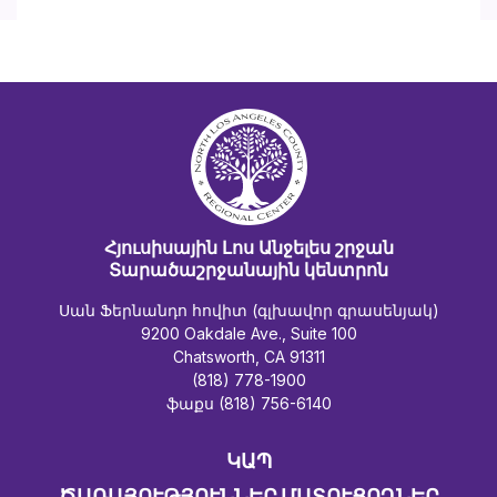
Հյուսիսային Լոս Անջելես շրջան
Տարածաշրջանային կենտրոն
Սան Ֆերնանդո հովիտ (գլխավոր գրասենյակ)
9200 Oakdale Ave., Suite 100
Chatsworth, CA 91311
(818) 778-1900
ֆաքս (818) 756-6140
ԿԱՊ
ԾԱՌԱՅՈՒԹՅՈՒՆՆԵՐ ՄԱՏՈՒՑՈՂՆԵՐ