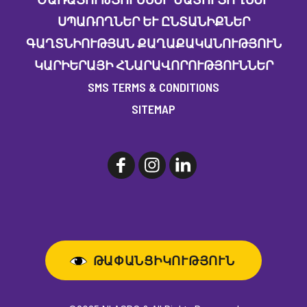
ՍՊԱՌՈՂՆԵՐ ԵՒ ԸՆՏԱՆԻՔՆԵՐ
ԳԱՂՏՆԻՈՒԹՅԱՆ ՔԱՂԱՔԱԿԱՆՈՒԹՅՈՒՆ
ԿԱՐԻԵՐԱՅԻ ՀՆԱՐԱՎՈՐՈՒԹՅՈՒՆՆԵՐ
SMS TERMS & CONDITIONS
SITEMAP
ԹԱՓԱՆՑԻԿՈՒԹՅՈՒՆ