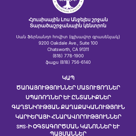
Հյուսիսային Լոս Անջելես շրջան
Տարածաշրջանային կենտրոն
Սան Ֆերնանդո հովիտ (գլխավոր գրասենյակ)
9200 Oakdale Ave., Suite 100
Chatsworth, CA 91311
(818) 778-1900
ֆաքս (818) 756-6140
ԿԱՊ
ԾԱՌԱՅՈՒԹՅՈՒՆՆԵՐ ՄԱՏՈՒՑՈՂՆԵՐ
ՍՊԱՌՈՂՆԵՐ ԵՒ ԸՆՏԱՆԻՔՆԵՐ
ԳԱՂՏՆԻՈՒԹՅԱՆ ՔԱՂԱՔԱԿԱՆՈՒԹՅՈՒՆ
ԿԱՐԻԵՐԱՅԻ ՀՆԱՐԱՎՈՐՈՒԹՅՈՒՆՆԵՐ
SMS-Ի ՕԳՏԱԳՈՐԾՄԱՆ ԿԱՆՈՆՆԵՐ ԵՒ Պ
ԱՅՄԱՆՆԵՐ