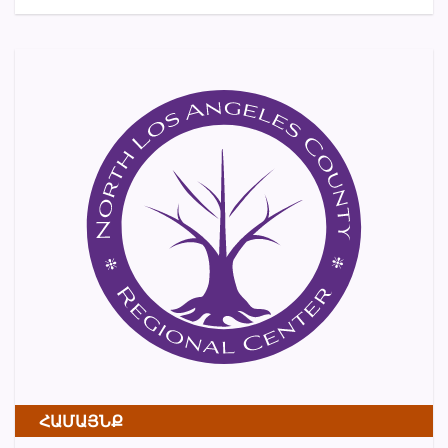
ՀԱՄԱՅՆՔ