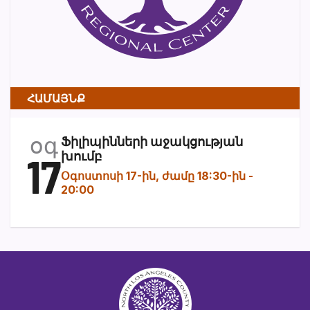
ՀԱՄԱՅՆՔ
օգ
Ֆիլիպինների աջակցության
17
խումբ
Օգոստոսի 17-ին, ժամը 18:30-ին
-
20:00