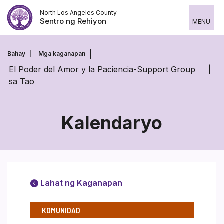
Laktawan
North Los Angeles County
ang
Sentro ng Rehiyon
MENU
nilalaman
Bahay
Mga kaganapan
El Poder del Amor y la Paciencia-Support Group
sa Tao
Kalendaryo
Lahat ng Kaganapan
KOMUNIDAD