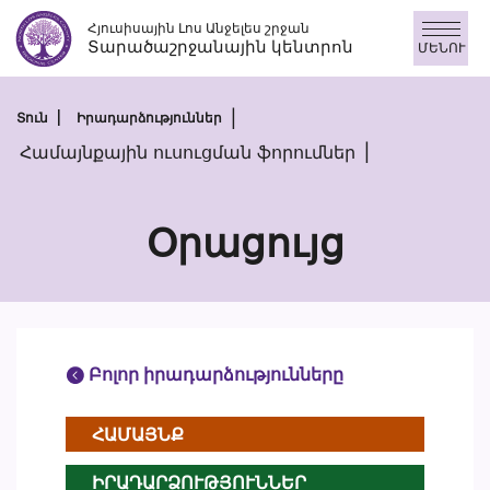
Անցնել
Հյուսիսային Լոս Անջելես շրջան
բովանդակությանը
Տարածաշրջանային կենտրոն
ՄԵՆՈՒ
Տուն
Իրադարձություններ
Համայնքային ուսուցման ֆորումներ
Օրացույց
Բոլոր իրադարձությունները
ՀԱՄԱՅՆՔ
ԻՐԱԴԱՐՁՈՒԹՅՈՒՆՆԵՐ