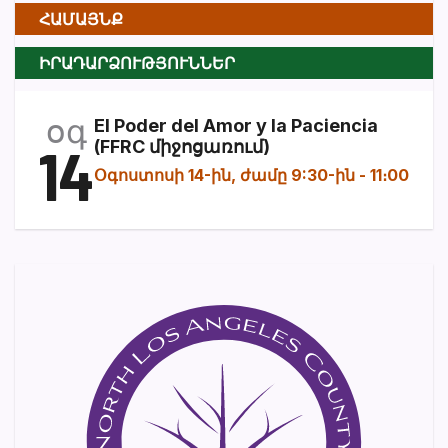
ՀԱՄԱՅՆՔ
ԻՐԱԴԱՐՁՈՒԹՅՈՒՆՆԵՐ
օգ
El Poder del Amor y la Paciencia
14
(FFRC միջոցառում)
Օգոստոսի 14-ին, ժամը 9:30-ին
-
11։00