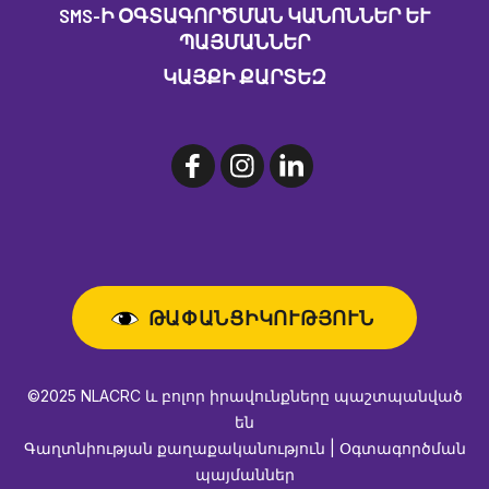
SMS-Ի ՕԳՏԱԳՈՐԾՄԱՆ ԿԱՆՈՆՆԵՐ ԵՒ Պ
ԱՅՄԱՆՆԵՐ
ԿԱՅՔԻ ՔԱՐՏԵԶ
ԹԱՓԱՆՑԻԿՈՒԹՅՈՒՆ
©2025 NLACRC և բոլոր իրավունքները պաշտպանված
են
Գաղտնիության քաղաքականություն | Օգտագործման
պայմաններ