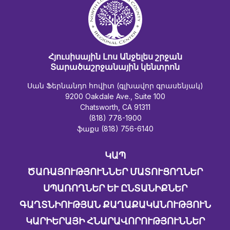
Հյուսիսային Լոս Անջելես շրջան
Տարածաշրջանային կենտրոն
Սան Ֆերնանդո հովիտ (գլխավոր գրասենյակ)
9200 Oakdale Ave., Suite 100
Chatsworth, CA 91311
(818) 778-1900
ֆաքս (818) 756-6140
ԿԱՊ
ԾԱՌԱՅՈՒԹՅՈՒՆՆԵՐ ՄԱՏՈՒՑՈՂՆԵՐ
ՍՊԱՌՈՂՆԵՐ ԵՒ ԸՆՏԱՆԻՔՆԵՐ
ԳԱՂՏՆԻՈՒԹՅԱՆ ՔԱՂԱՔԱԿԱՆՈՒԹՅՈՒՆ
ԿԱՐԻԵՐԱՅԻ ՀՆԱՐԱՎՈՐՈՒԹՅՈՒՆՆԵՐ