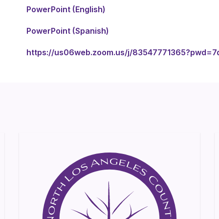
PowerPoint (English)
PowerPoint (Spanish)
https://us06web.zoom.us/j/83547771365?pwd=7d