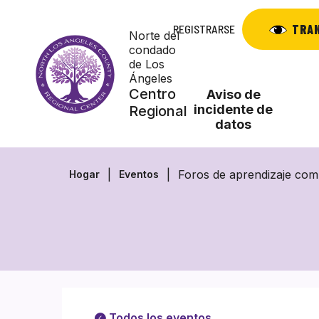
Saltar
al
TRA
REGISTRARSE
Norte del
contenido
condado
de Los
Ángeles
Centro
Aviso de
incidente de
Regional
datos
Foros de aprendizaje com
Hogar
Eventos
Todos los eventos