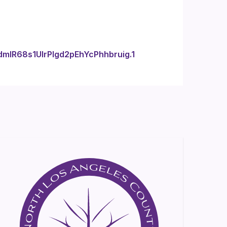
mIR68s1UIrPIgd2pEhYcPhhbruig.1