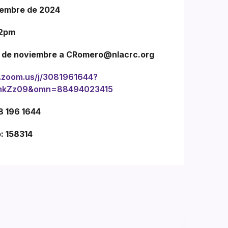
iembre de 2024
12pm
 8 de noviembre a CRomero@nlacrc.org
.zoom.us/j/3081961644?
HhkZz09&omn=88494023415
08 196 1644
: 158314