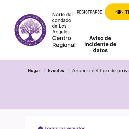
Skip
to
T
REGISTRARSE
Norte del
content
condado
de Los
Ángeles
Centro
Aviso de
incidente de
Regional
datos
Anuncio del foro de prov
Hogar
Eventos
Todos los eventos