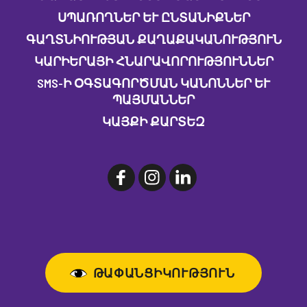
ՍՊԱՌՈՂՆԵՐ ԵՒ ԸՆՏԱՆԻՔՆԵՐ
ԳԱՂՏՆԻՈՒԹՅԱՆ ՔԱՂԱՔԱԿԱՆՈՒԹՅՈՒՆ
ԿԱՐԻԵՐԱՅԻ ՀՆԱՐԱՎՈՐՈՒԹՅՈՒՆՆԵՐ
SMS-Ի ՕԳՏԱԳՈՐԾՄԱՆ ԿԱՆՈՆՆԵՐ ԵՒ Պ
ԱՅՄԱՆՆԵՐ
ԿԱՅՔԻ ՔԱՐՏԵԶ
ԹԱՓԱՆՑԻԿՈՒԹՅՈՒՆ