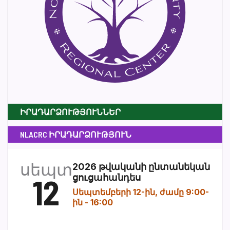
ԻՐԱԴԱՐՁՈՒԹՅՈՒՆՆԵՐ
NLACRC ԻՐԱԴԱՐՁՈՒԹՅՈՒՆ
սեպտ
2026 թվականի ընտանեկան
12
ցուցահանդես
Սեպտեմբերի 12-ին, ժամը 9:00-
ին
-
16:00