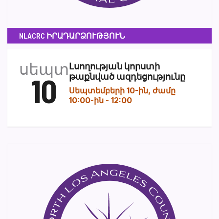
NLACRC ԻՐԱԴԱՐՁՈՒԹՅՈՒՆ
սեպտ
Լսողության կորստի
10
թաքնված ազդեցությունը
Սեպտեմբերի 10-ին, ժամը
10:00-ին
-
12:00