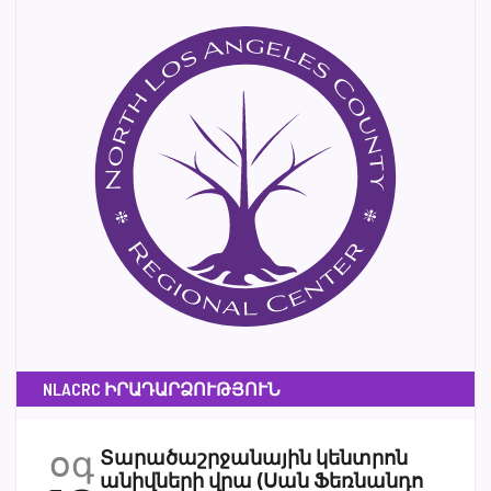
NLACRC ԻՐԱԴԱՐՁՈՒԹՅՈՒՆ
օգ
Տարածաշրջանային կենտրոն
անիվների վրա (Սան Ֆեռնանդո