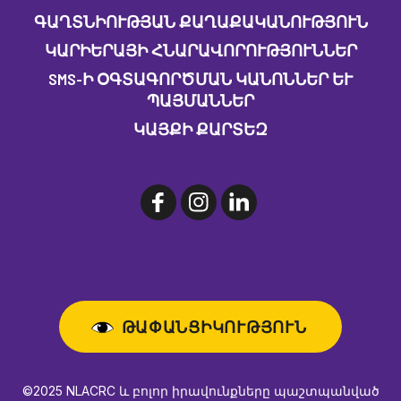
ԳԱՂՏՆԻՈՒԹՅԱՆ ՔԱՂԱՔԱԿԱՆՈՒԹՅՈՒՆ
ԿԱՐԻԵՐԱՅԻ ՀՆԱՐԱՎՈՐՈՒԹՅՈՒՆՆԵՐ
SMS-Ի ՕԳՏԱԳՈՐԾՄԱՆ ԿԱՆՈՆՆԵՐ ԵՒ Պ
ԱՅՄԱՆՆԵՐ
ԿԱՅՔԻ ՔԱՐՏԵԶ
ԹԱՓԱՆՑԻԿՈՒԹՅՈՒՆ
©2025 NLACRC և բոլոր իրավունքները պաշտպանված