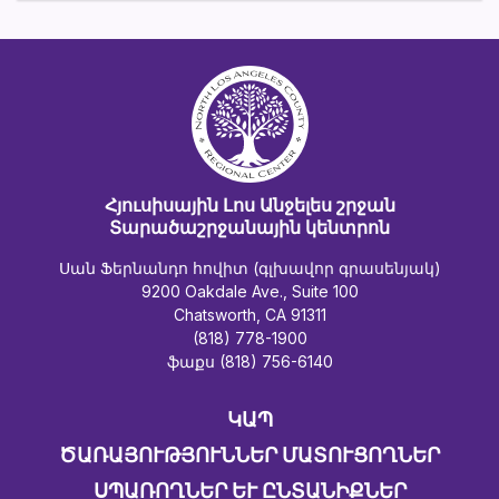
Հյուսիսային Լոս Անջելես շրջան
Տարածաշրջանային կենտրոն
Սան Ֆերնանդո հովիտ (գլխավոր գրասենյակ)
9200 Oakdale Ave., Suite 100
Chatsworth, CA 91311
(818) 778-1900
ֆաքս (818) 756-6140
ԿԱՊ
ԾԱՌԱՅՈՒԹՅՈՒՆՆԵՐ ՄԱՏՈՒՑՈՂՆԵՐ
ՍՊԱՌՈՂՆԵՐ ԵՒ ԸՆՏԱՆԻՔՆԵՐ