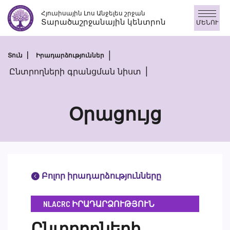
Անցնել
Հյուսիսային Լոս Անջելես շրջան
բովանդակությանը
Տարածաշրջանային կենտրոն
ՄԵՆՈՒ
Տուն
Իրադարձություններ
Ընտրողների գրանցման նիստ
Օրացույց
Բոլոր իրադարձությունները
NLACRC ԻՐԱԴԱՐՁՈՒԹՅՈՒՆ
Ընտրողների