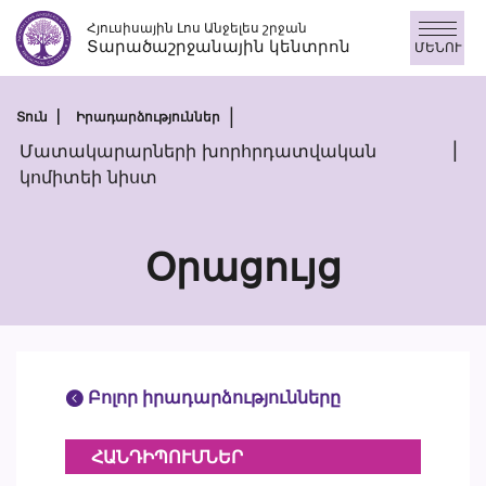
Անցնել
Հյուսիսային Լոս Անջելես շրջան
բովանդակությանը
Տարածաշրջանային կենտրոն
ՄԵՆՈՒ
Տուն
Իրադարձություններ
Մատակարարների խորհրդատվական
կոմիտեի նիստ
Օրացույց
Բոլոր իրադարձությունները
ՀԱՆԴԻՊՈՒՄՆԵՐ