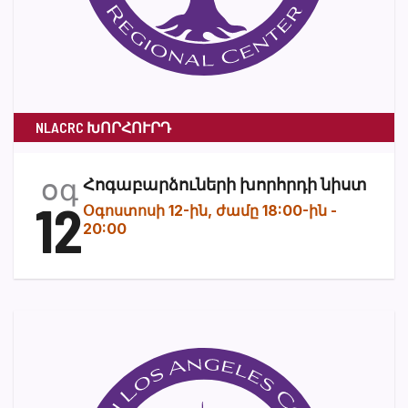
NLACRC ԽՈՐՀՈՒՐԴ
օգ
Հոգաբարձուների խորհրդի նիստ
12
Օգոստոսի 12-ին, ժամը 18:00-ին
-
20:00