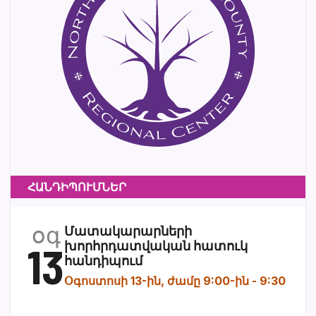
ՀԱՆԴԻՊՈՒՄՆԵՐ
օգ
Մատակարարների
13
խորհրդատվական հատուկ
հանդիպում
Օգոստոսի 13-ին, ժամը 9:00-ին
-
9:30