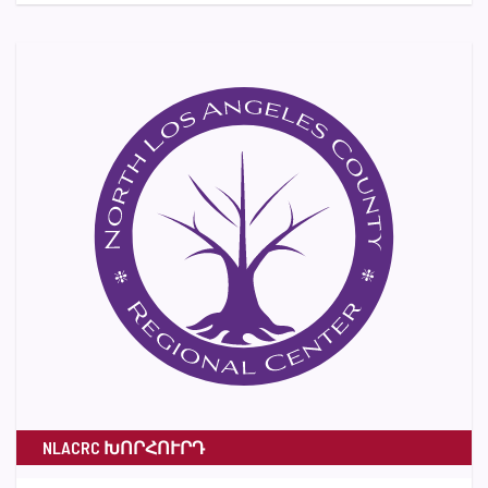
NLACRC ԽՈՐՀՈՒՐԴ