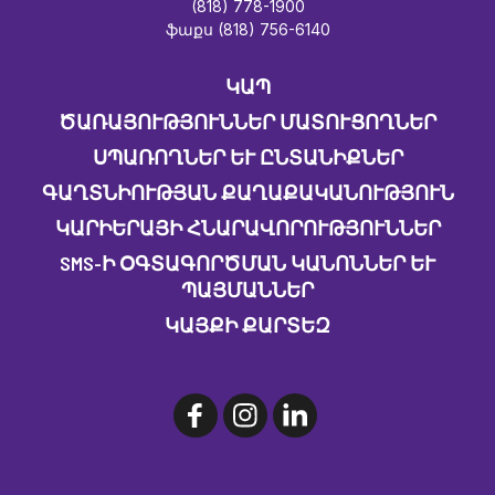
(818) 778-1900
ֆաքս (818) 756-6140
ԿԱՊ
ԾԱՌԱՅՈՒԹՅՈՒՆՆԵՐ ՄԱՏՈՒՑՈՂՆԵՐ
ՍՊԱՌՈՂՆԵՐ ԵՒ ԸՆՏԱՆԻՔՆԵՐ
ԳԱՂՏՆԻՈՒԹՅԱՆ ՔԱՂԱՔԱԿԱՆՈՒԹՅՈՒՆ
ԿԱՐԻԵՐԱՅԻ ՀՆԱՐԱՎՈՐՈՒԹՅՈՒՆՆԵՐ
SMS-Ի ՕԳՏԱԳՈՐԾՄԱՆ ԿԱՆՈՆՆԵՐ ԵՒ Պ
ԱՅՄԱՆՆԵՐ
ԿԱՅՔԻ ՔԱՐՏԵԶ