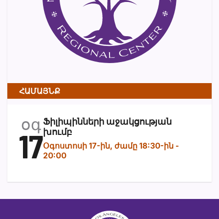
ՀԱՄԱՅՆՔ
օգ
Ֆիլիպինների աջակցության
17
խումբ
Օգոստոսի 17-ին, ժամը 18:30-ին
-
20:00