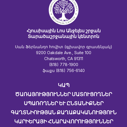
Հյուսիսային Լոս Անջելես շրջան
Տարածաշրջանային կենտրոն
Սան Ֆերնանդո հովիտ (գլխավոր գրասենյակ)
9200 Oakdale Ave., Suite 100
Chatsworth, CA 91311
(818) 778-1900
ֆաքս (818) 756-6140
ԿԱՊ
ԾԱՌԱՅՈՒԹՅՈՒՆՆԵՐ ՄԱՏՈՒՑՈՂՆԵՐ
ՍՊԱՌՈՂՆԵՐ ԵՒ ԸՆՏԱՆԻՔՆԵՐ
ԳԱՂՏՆԻՈՒԹՅԱՆ ՔԱՂԱՔԱԿԱՆՈՒԹՅՈՒՆ
ԿԱՐԻԵՐԱՅԻ ՀՆԱՐԱՎՈՐՈՒԹՅՈՒՆՆԵՐ