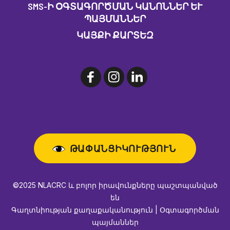
SMS-Ի ՕԳՏԱԳՈՐԾՄԱՆ ԿԱՆՈՆՆԵՐ ԵՒ Պ
ԱՅՄԱՆՆԵՐ
ԿԱՅՔԻ ՔԱՐՏԵԶ
ԹԱՓԱՆՑԻԿՈՒԹՅՈՒՆ
©2025 NLACRC և բոլոր իրավունքները պաշտպանված
են
Գաղտնիության քաղաքականություն | Օգտագործման
պայմաններ