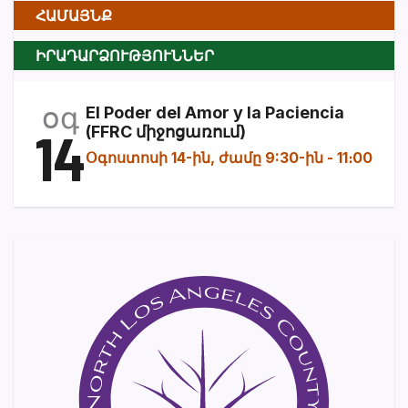
ՀԱՄԱՅՆՔ
ԻՐԱԴԱՐՁՈՒԹՅՈՒՆՆԵՐ
օգ
El Poder del Amor y la Paciencia
14
(FFRC միջոցառում)
Օգոստոսի 14-ին, ժամը 9:30-ին
-
11։00