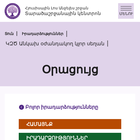
Անցնել
Հյուսիսային Լոս Անջելես շրջան
բովանդակությանը
Տարածաշրջանային կենտրոն
ՄԵՆՈՒ
Տուն
Իրադարձություններ
ԿԶԾ Անկախ օժանդակող կլոր սեղան
Օրացույց
Բոլոր իրադարձությունները
ՀԱՄԱՅՆՔ
ԻՐԱԴԱՐՁՈՒԹՅՈՒՆՆԵՐ