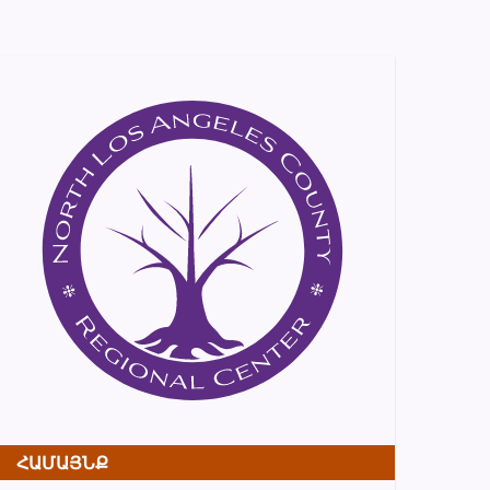
ՀԱՄԱՅՆՔ