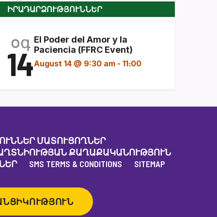
ԻՐԱԴԱՐՁՈՒԹՅՈՒՆՆԵՐ
օգ
El Poder del Amor y la
14
Paciencia (FFRC Event)
August 14 @ 9:30 am
-
11։00
ՈՒՆՆԵՐ ՄԱՏՈՒՑՈՂՆԵՐ
ԱՂՏՆԻՈՒԹՅԱՆ ՔԱՂԱՔԱԿԱՆՈՒԹՅՈՒՆ
ՆԵՐ
SMS TERMS & CONDITIONS
SITEMAP
ԱՆՑԻԿՈՒԹՅՈՒՆ