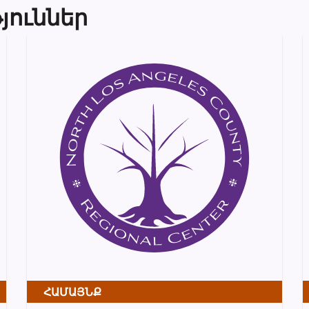
յուններ
ՀԱՄԱՅՆՔ