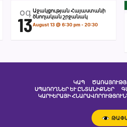
օգ
Աջակցության Հայաստանի
13
ծնողական շրջանակ
August 13 @ 6:30 pm
-
20:30
ԿԱՊ
ԾԱՌԱՅՈՒԹՅ
ՍՊԱՌՈՂՆԵՐ ԵՒ ԸՆՏԱՆԻՔՆԵՐ
Գ
ԿԱՐԻԵՐԱՅԻ ՀՆԱՐԱՎՈՐՈՒԹՅՈՒՆ
ԹԱՓ