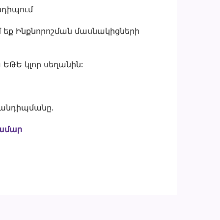
նդիպում
մ եք Ինքնորոշման մասնակիցների
 ԵԹԵ կլոր սեղանին:
հանդիպմանը.
համար