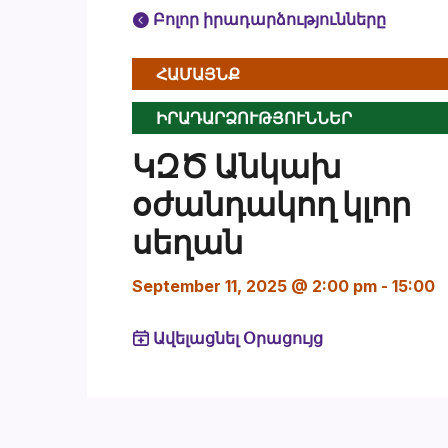
Բոլոր իրադարձությունները
ՀԱՄԱՅՆՔ
ԻՐԱԴԱՐՁՈՒԹՅՈՒՆՆԵՐ
ԿԶԾ Անկախ
օժանդակող կլոր
սեղան
September 11, 2025 @ 2:00 pm
-
15:00
Ավելացնել Օրացույց