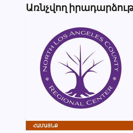
Առնչվող իրադարձութ
ՀԱՄԱՅՆՔ