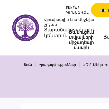
Skip
ENNEWS
to
ԳՐԱՆՑՎԵԼ
content
Հյուսիսային Լոս Անջելես
շրջան
Տարածաշրջանային
Ծանուցում
կենտրոն
տվյալների
Ծա
միջադեպի
մասին
ԿԶԾ Անկախ 
Տուն
Իրադարձություններ