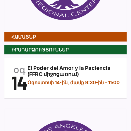
ՀԱՄԱՅՆՔ
ԻՐԱԴԱՐՁՈՒԹՅՈՒՆՆԵՐ
օգ
El Poder del Amor y la Paciencia
14
(FFRC միջոցառում)
Օգոստոսի 14-ին, ժամը 9:30-ին
-
11։00