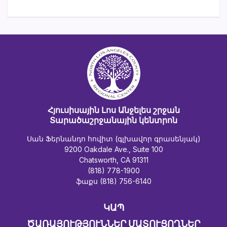
Հյուսիսային Լոս Անջելես շրջան
Տարածաշրջանային կենտրոն
Սան Ֆերնանդո հովիտ (գլխավոր գրասենյակ)
9200 Oakdale Ave., Suite 100
Chatsworth, CA 91311
(818) 778-1900
ֆաքս (818) 756-6140
ԿԱՊ
ԾԱՌԱՅՈՒԹՅՈՒՆՆԵՐ ՄԱՏՈՒՑՈՂՆԵՐ