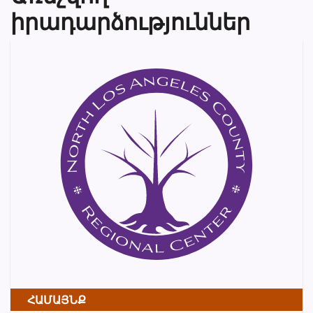
իրադարձություններ
ՀԱՄԱՅՆՔ