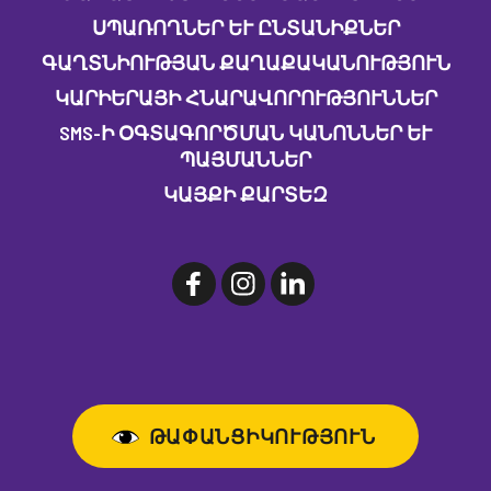
ՍՊԱՌՈՂՆԵՐ ԵՒ ԸՆՏԱՆԻՔՆԵՐ
ԳԱՂՏՆԻՈՒԹՅԱՆ ՔԱՂԱՔԱԿԱՆՈՒԹՅՈՒՆ
ԿԱՐԻԵՐԱՅԻ ՀՆԱՐԱՎՈՐՈՒԹՅՈՒՆՆԵՐ
SMS-Ի ՕԳՏԱԳՈՐԾՄԱՆ ԿԱՆՈՆՆԵՐ ԵՒ Պ
ԱՅՄԱՆՆԵՐ
ԿԱՅՔԻ ՔԱՐՏԵԶ
ԹԱՓԱՆՑԻԿՈՒԹՅՈՒՆ