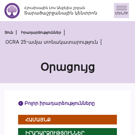
Անցնել
Հյուսիսային Լոս Անջելես շրջան
բովանդակությանը
Տարածաշրջանային կենտրոն
ՄԵՆՈՒ
Տուն
Իրադարձություններ
OCRA 25-ամյա տոնակատարություն
Օրացույց
Բոլոր իրադարձությունները
ՀԱՄԱՅՆՔ
ԻՐԱԴԱՐՁՈՒԹՅՈՒՆՆԵՐ