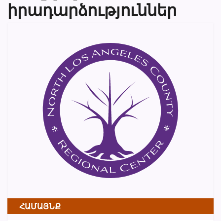
իրադարձություններ
ՀԱՄԱՅՆՔ