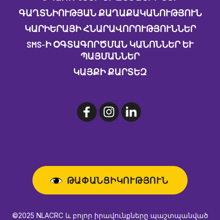
ԳԱՂՏՆԻՈՒԹՅԱՆ ՔԱՂԱՔԱԿԱՆՈՒԹՅՈՒՆ
ԿԱՐԻԵՐԱՅԻ ՀՆԱՐԱՎՈՐՈՒԹՅՈՒՆՆԵՐ
SMS-Ի ՕԳՏԱԳՈՐԾՄԱՆ ԿԱՆՈՆՆԵՐ ԵՒ Պ
ԱՅՄԱՆՆԵՐ
ԿԱՅՔԻ ՔԱՐՏԵԶ
ԹԱՓԱՆՑԻԿՈՒԹՅՈՒՆ
©2025 NLACRC և բոլոր իրավունքները պաշտպանված