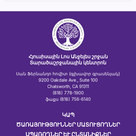
Հյուսիսային Լոս Անջելես շրջան
Տարածաշրջանային կենտրոն
Սան Ֆերնանդո հովիտ (գլխավոր գրասենյակ)
9200 Oakdale Ave., Suite 100
Chatsworth, CA 91311
(818) 778-1900
ֆաքս (818) 756-6140
ԿԱՊ
ԾԱՌԱՅՈՒԹՅՈՒՆՆԵՐ ՄԱՏՈՒՑՈՂՆԵՐ
ՍՊԱՌՈՂՆԵՐ ԵՒ ԸՆՏԱՆԻՔՆԵՐ