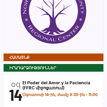
ՀԱՄԱՅՆՔ
ԻՐԱԴԱՐՁՈՒԹՅՈՒՆՆԵՐ
օգ
El Poder del Amor y la Paciencia
14
(FFRC միջոցառում)
Օգոստոսի 14-ին, ժամը 9:30-ին
-
11։00