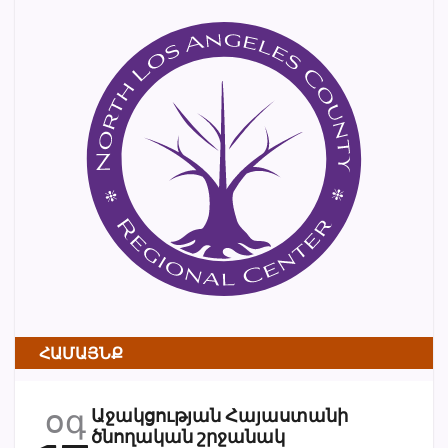
ՀԱՄԱՅՆՔ
օգ
Աջակցության Հայաստանի
ծնողական շրջանակ