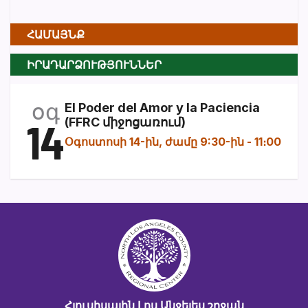
ՀԱՄԱՅՆՔ
ԻՐԱԴԱՐՁՈՒԹՅՈՒՆՆԵՐ
օգ
El Poder del Amor y la Paciencia
14
(FFRC միջոցառում)
Օգոստոսի 14-ին, ժամը 9:30-ին
-
11։00
Հյուսիսային Լոս Անջելես շրջան