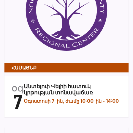
ՀԱՄԱՅՆՔ
օգ
Անտելոփ Վելիի հատուկ
7
կրթության տոնավաճառ
Օգոստոսի 7-ին, ժամը 10:00-ին
-
14:00