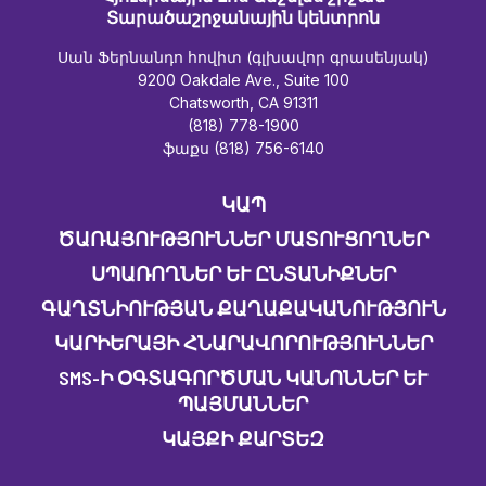
Տարածաշրջանային կենտրոն
Սան Ֆերնանդո հովիտ (գլխավոր գրասենյակ)
9200 Oakdale Ave., Suite 100
Chatsworth, CA 91311
(818) 778-1900
ֆաքս (818) 756-6140
ԿԱՊ
ԾԱՌԱՅՈՒԹՅՈՒՆՆԵՐ ՄԱՏՈՒՑՈՂՆԵՐ
ՍՊԱՌՈՂՆԵՐ ԵՒ ԸՆՏԱՆԻՔՆԵՐ
ԳԱՂՏՆԻՈՒԹՅԱՆ ՔԱՂԱՔԱԿԱՆՈՒԹՅՈՒՆ
ԿԱՐԻԵՐԱՅԻ ՀՆԱՐԱՎՈՐՈՒԹՅՈՒՆՆԵՐ
SMS-Ի ՕԳՏԱԳՈՐԾՄԱՆ ԿԱՆՈՆՆԵՐ ԵՒ Պ
ԱՅՄԱՆՆԵՐ
ԿԱՅՔԻ ՔԱՐՏԵԶ