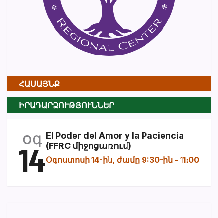
ՀԱՄԱՅՆՔ
ԻՐԱԴԱՐՁՈՒԹՅՈՒՆՆԵՐ
օգ
El Poder del Amor y la Paciencia
14
(FFRC միջոցառում)
Օգոստոսի 14-ին, ժամը 9:30-ին
-
11։00