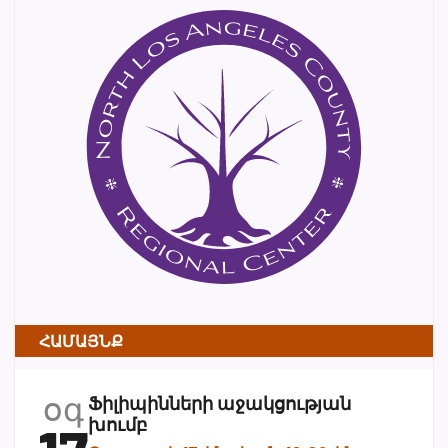
ՀԱՄԱՅՆՔ
օգ
Ֆիլիպինների աջակցության
խումբ