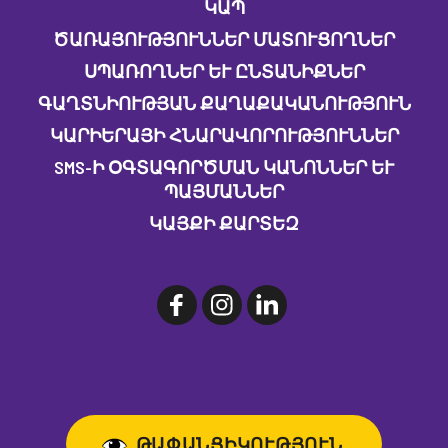
ԿԱՊ
ԾԱՌԱՅՈՒԹՅՈՒՆՆԵՐ ՄԱՏՈՒՑՈՂՆԵՐ
ՍՊԱՌՈՂՆԵՐ ԵՒ ԸՆՏԱՆԻՔՆԵՐ
ԳԱՂՏՆԻՈՒԹՅԱՆ ՔԱՂԱՔԱԿԱՆՈՒԹՅՈՒՆ
ԿԱՐԻԵՐԱՅԻ ՀՆԱՐԱՎՈՐՈՒԹՅՈՒՆՆԵՐ
SMS-Ի ՕԳՏԱԳՈՐԾՄԱՆ ԿԱՆՈՆՆԵՐ ԵՒ Պ
ԱՅՄԱՆՆԵՐ
ԿԱՅՔԻ ՔԱՐՏԵԶ
ԹԱՓԱՆՑԻԿՈՒԹՅՈՒՆ