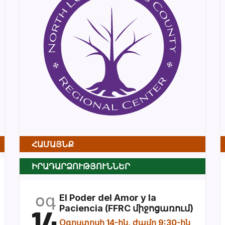
ՀԱՄԱՅՆՔ
ԻՐԱԴԱՐՁՈՒԹՅՈՒՆՆԵՐ
օգ
El Poder del Amor y la
14
Paciencia (FFRC միջոցառում)
Օգոստոսի 14-ին, ժամը 9:30-ին