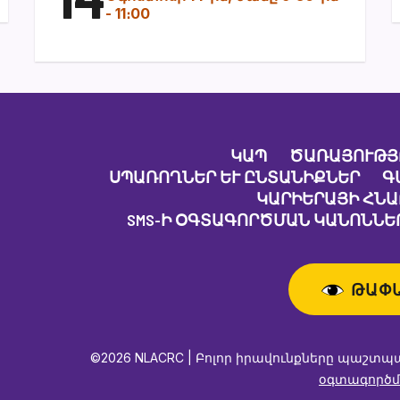
-
11։00
ԿԱՊ
ԾԱՌԱՅՈՒԹՅ
ՍՊԱՌՈՂՆԵՐ ԵՒ ԸՆՏԱՆԻՔՆԵՐ
Գ
ԿԱՐԻԵՐԱՅԻ ՀՆ
SMS-Ի ՕԳՏԱԳՈՐԾՄԱՆ ԿԱՆՈՆՆԵՐ
ԹԱՓ
©2026 NLACRC | Բոլոր իրավունքները պաշտպ
օգտագործմ