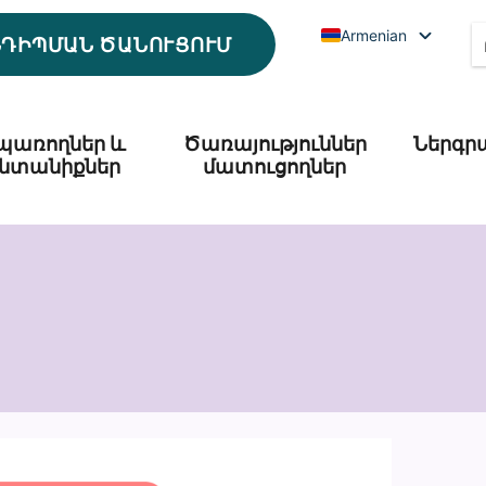
Armenian
ՆԴԻՊՄԱՆ ԾԱՆՈՒՑՈՒՄ
պառողներ և
Ծառայություններ
Ներգր
նտանիքներ
մատուցողներ