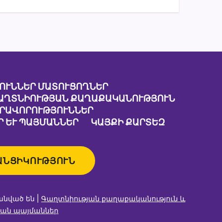
ՈՒՆՆԵՐ ՄԱՏՈՒՑՈՂՆԵՐ
ԱՂՏՆԻՈՒԹՅԱՆ ՔԱՂԱՔԱԿԱՆՈՒԹՅՈՒՆ
ԱՐԱՎՈՐՈՒԹՅՈՒՆՆԵՐ
 ԵՒ ՊԱՅՄԱՆՆԵՐ
ԿԱՅՔԻ ՔԱՐՏԵԶ
ԱՆՑԻԿՈՒԹՅՈՒՆ
անված են |
Գաղտնիության քաղաքականություն և
ան պայմաններ