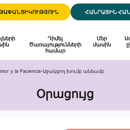
ԹԱՓԱՆՑԻԿՈՒԹՅՈՒՆ
ՀԱՆՐԱՅԻՆ ՀԱ
լների
Դիմել
Մեր
Ս
սին
Ծառայությունների
մասին
ը
համար
 Amor y la Paciencia-Աջակցող խումբ անձամբ
Օրացույց