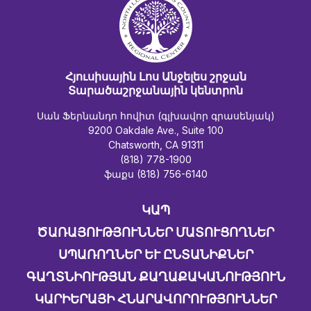
Հյուսիսային Լոս Անջելես շրջան
Տարածաշրջանային կենտրոն
Սան Ֆերնանդո հովիտ (գլխավոր գրասենյակ)
9200 Oakdale Ave., Suite 100
Chatsworth, CA 91311
(818) 778-1900
ֆաքս (818) 756-6140
ԿԱՊ
ԾԱՌԱՅՈՒԹՅՈՒՆՆԵՐ ՄԱՏՈՒՑՈՂՆԵՐ
ՍՊԱՌՈՂՆԵՐ ԵՒ ԸՆՏԱՆԻՔՆԵՐ
ԳԱՂՏՆԻՈՒԹՅԱՆ ՔԱՂԱՔԱԿԱՆՈՒԹՅՈՒՆ
ԿԱՐԻԵՐԱՅԻ ՀՆԱՐԱՎՈՐՈՒԹՅՈՒՆՆԵՐ