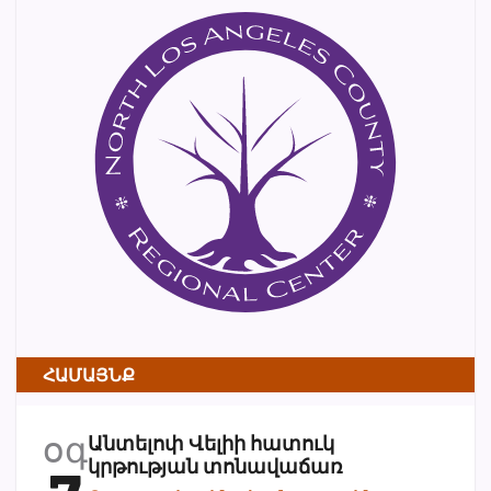
ՀԱՄԱՅՆՔ
օգ
Անտելոփ Վելիի հատուկ
կրթության տոնավաճառ