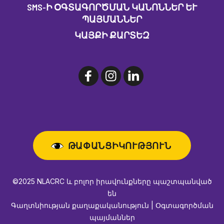
SMS-Ի ՕԳՏԱԳՈՐԾՄԱՆ ԿԱՆՈՆՆԵՐ ԵՒ Պ
ԱՅՄԱՆՆԵՐ
ԿԱՅՔԻ ՔԱՐՏԵԶ
ԹԱՓԱՆՑԻԿՈՒԹՅՈՒՆ
©2025 NLACRC և բոլոր իրավունքները պաշտպանված
են
Գաղտնիության քաղաքականություն | Օգտագործման
պայմաններ