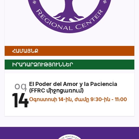
ՀԱՄԱՅՆՔ
ԻՐԱԴԱՐՁՈՒԹՅՈՒՆՆԵՐ
օգ
El Poder del Amor y la Paciencia
14
(FFRC միջոցառում)
Օգոստոսի 14-ին, ժամը 9:30-ին
-
11։00