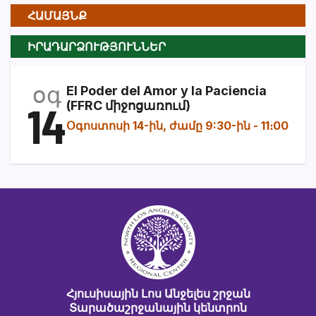
ՀԱՄԱՅՆՔ
ԻՐԱԴԱՐՁՈՒԹՅՈՒՆՆԵՐ
օգ
El Poder del Amor y la Paciencia
14
(FFRC միջոցառում)
Օգոստոսի 14-ին, ժամը 9:30-ին
-
11։00
Հյուսիսային Լոս Անջելես շրջան
Տարածաշրջանային կենտրոն