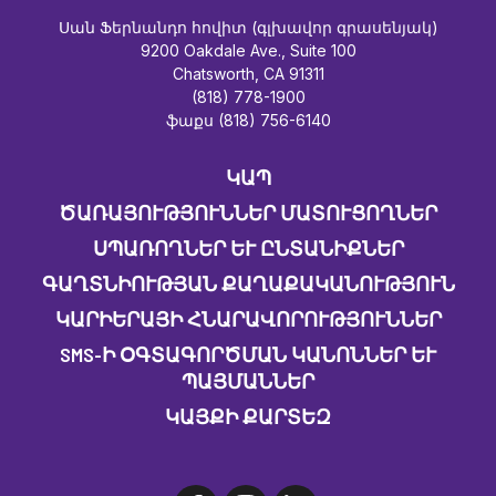
Սան Ֆերնանդո հովիտ (գլխավոր գրասենյակ)
9200 Oakdale Ave., Suite 100
Chatsworth, CA 91311
(818) 778-1900
ֆաքս (818) 756-6140
ԿԱՊ
ԾԱՌԱՅՈՒԹՅՈՒՆՆԵՐ ՄԱՏՈՒՑՈՂՆԵՐ
ՍՊԱՌՈՂՆԵՐ ԵՒ ԸՆՏԱՆԻՔՆԵՐ
ԳԱՂՏՆԻՈՒԹՅԱՆ ՔԱՂԱՔԱԿԱՆՈՒԹՅՈՒՆ
ԿԱՐԻԵՐԱՅԻ ՀՆԱՐԱՎՈՐՈՒԹՅՈՒՆՆԵՐ
SMS-Ի ՕԳՏԱԳՈՐԾՄԱՆ ԿԱՆՈՆՆԵՐ ԵՒ Պ
ԱՅՄԱՆՆԵՐ
ԿԱՅՔԻ ՔԱՐՏԵԶ