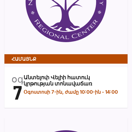
ՀԱՄԱՅՆՔ
օգ
Անտելոփ Վելիի հատուկ
7
կրթության տոնավաճառ
Օգոստոսի 7-ին, ժամը 10:00-ին
-
14:00