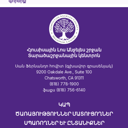
գործիք
Հյուսիսային Լոս Անջելես շրջան
Տարածաշրջանային կենտրոն
Սան Ֆերնանդո հովիտ (գլխավոր գրասենյակ)
9200 Oakdale Ave., Suite 100
Chatsworth, CA 91311
(818) 778-1900
ֆաքս (818) 756-6140
ԿԱՊ
ԾԱՌԱՅՈՒԹՅՈՒՆՆԵՐ ՄԱՏՈՒՑՈՂՆԵՐ
ՍՊԱՌՈՂՆԵՐ ԵՒ ԸՆՏԱՆԻՔՆԵՐ