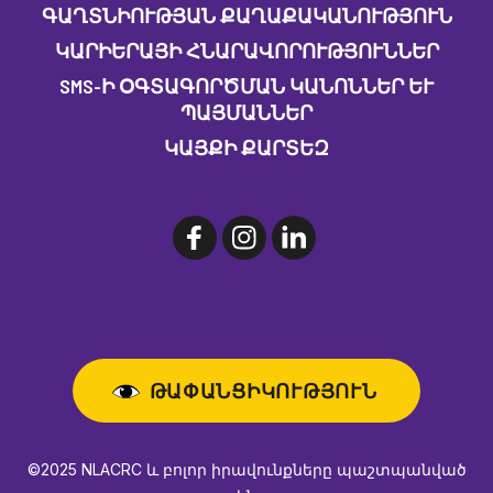
ԳԱՂՏՆԻՈՒԹՅԱՆ ՔԱՂԱՔԱԿԱՆՈՒԹՅՈՒՆ
ԿԱՐԻԵՐԱՅԻ ՀՆԱՐԱՎՈՐՈՒԹՅՈՒՆՆԵՐ
SMS-Ի ՕԳՏԱԳՈՐԾՄԱՆ ԿԱՆՈՆՆԵՐ ԵՒ Պ
ԱՅՄԱՆՆԵՐ
ԿԱՅՔԻ ՔԱՐՏԵԶ
ԹԱՓԱՆՑԻԿՈՒԹՅՈՒՆ
©2025 NLACRC և բոլոր իրավունքները պաշտպանված