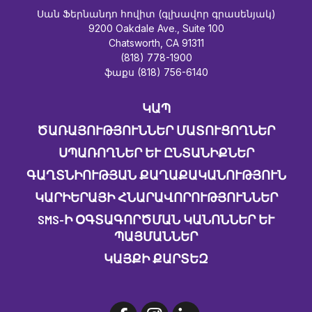
Սան Ֆերնանդո հովիտ (գլխավոր գրասենյակ)
9200 Oakdale Ave., Suite 100
Chatsworth, CA 91311
(818) 778-1900
ֆաքս (818) 756-6140
ԿԱՊ
ԾԱՌԱՅՈՒԹՅՈՒՆՆԵՐ ՄԱՏՈՒՑՈՂՆԵՐ
ՍՊԱՌՈՂՆԵՐ ԵՒ ԸՆՏԱՆԻՔՆԵՐ
ԳԱՂՏՆԻՈՒԹՅԱՆ ՔԱՂԱՔԱԿԱՆՈՒԹՅՈՒՆ
ԿԱՐԻԵՐԱՅԻ ՀՆԱՐԱՎՈՐՈՒԹՅՈՒՆՆԵՐ
SMS-Ի ՕԳՏԱԳՈՐԾՄԱՆ ԿԱՆՈՆՆԵՐ ԵՒ Պ
ԱՅՄԱՆՆԵՐ
ԿԱՅՔԻ ՔԱՐՏԵԶ