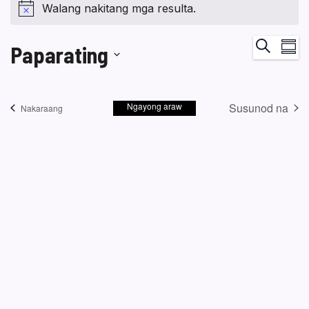
Walang nakitang mga resulta.
Ka
Maghana
Paparating
Buod
Vi
Pumili
Na
ng
Ngayong araw
Susunod na
petsa.
Mga kaganapan
Nakaraang
Mga kaga