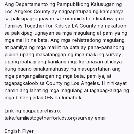
Ang Departamento ng Pampublikong Kalusugan ng
Los Angeles County ay nagpapatupad ng kampanya
sa pakikipag-ugnayan sa komunidad na tinatawag na
Families Together for Kids sa LA County na nakatuon
sa pakikipag-ugnayan sa mga magulang at pamilya ng
mga maliliit na bata. Ang mga rehistradong magulang
at pamilya ng mga maliliit na bata ay pana-panahong
pipiliin upang makatanggap ng mga maikling survey
upang ibahagi ang kanilang mga karanasan at ideya
kung paano pinakamahusay na masuportahan ang
mga pangangailangan ng mga bata, pamilya, at
tagapagkaloob sa County ng Los Angeles. Hinihikayat
namin ang lahat ng mga magulang at tagapag-alaga ng
mga batang edad 0-8 na lumahok.
Link ng pagpaparehistro:
take.familiestogetherforkids.org/survey-email
English Flyer