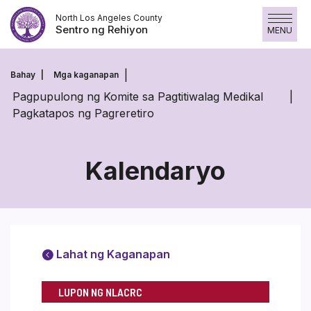
Laktawan
North Los Angeles County
ang
Sentro ng Rehiyon
MENU
nilalaman
Bahay
Mga kaganapan
Pagpupulong ng Komite sa Pagtitiwalag Medikal
Pagkatapos ng Pagreretiro
Kalendaryo
Lahat ng Kaganapan
LUPON NG NLACRC