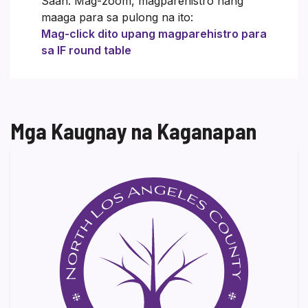
Saan: Mag-zoom, magparehistro nang
maaga para sa pulong na ito:
Mag-click dito upang magparehistro para
sa IF round table
Mga Kaugnay na Kaganapan