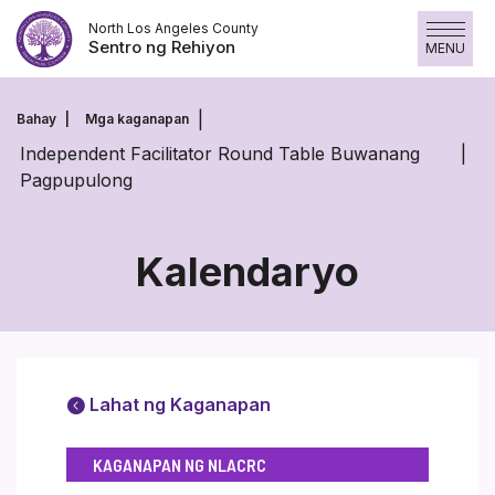
Laktawan
North Los Angeles County
ang
Sentro ng Rehiyon
MENU
nilalaman
Bahay
Mga kaganapan
Independent Facilitator Round Table Buwanang
Pagpupulong
Kalendaryo
Lahat ng Kaganapan
KAGANAPAN NG NLACRC