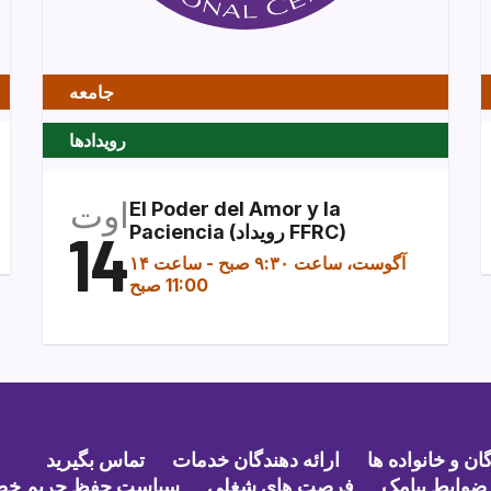
جامعه
رویدادها
اوت
El Poder del Amor y la
Paciencia (رویداد FFRC)
14
۱۴ آگوست، ساعت ۹:۳۰ صبح
-
ساعت
11:00 صبح
ن و خانواده ها
ارائه دهندگان خدمات
تماس بگیرید
ضوابط پیامک
فرصت های شغلی
سیاست حفظ حریم خ