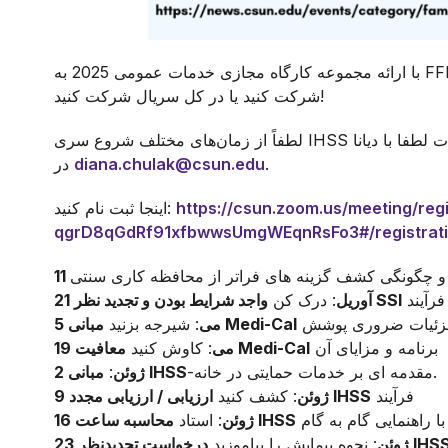
با ارائه مجموعه کارگاه مجازی خدمات عمومی 2025 به FFRC و حقوق معلولیت کالیفرنیا بپیوندید. در یکی
شرکت کنید یا در کل سریال شرکت کنید!
 لطفا با دیانا
.
diana.chulak@csun.edu
در
https://csun.zoom.us/meeting/regi
اینجا ثبت نام کنید:
qgrD8qGdRf91xfbwwsUmgWEqnRsFo3#/registrat
واجد شرایط بودن و تجدید نظر SSI
21 آوریل
: درک کن
زئیات ضروری پوشش
مبانی Medi-Cal
5 می
: شیرجه بزنید
برنامه و مزایای آن
معافیت Medi-Cal
19 می
: کاوش کنید
-مقدمه ای بر خدمات حمایتی در خانه.
مبانی IHSS
2 ژوئن
:
فرآیند
ارزیابی / ارزیابی مجدد IHSS
9 ژوئن
: کشف کنید
با راهنمایی گام به گام
محاسبه ساعت IHSS
16 ژوئن
: استاد
خواست تجدیدنظر IHSS
23 ژوئن
: نحوه پیمایش را بیاموزید