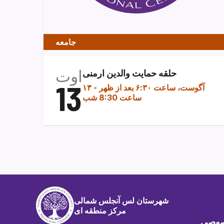
جامعه
اوت
حلقه حمایت والدین ارمنی
13
۱۳ آگوست، ساعت ۶:۳۰ بعد از ظهر
-
ساعت 8:30 شب
شهرستان لس آنجلس شمالی
مرکز منطقه ای
صوصی