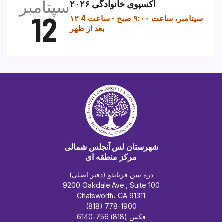
سپتامبر
اکسپوی خانوادگی ۲۰۲۶
12
۱۲ سپتامبر، ساعت ۹:۰۰ صبح
-
ساعت 4
بعد از ظهر
شهرستان لس آنجلس شمالی
مرکز منطقه ای
دره سن فرناندو (دفتر اصلی)
9200 Oakdale Ave., Suite 100
Chatsworth، CA 91311
(818) 778-1900
فکس (818) 756-6140