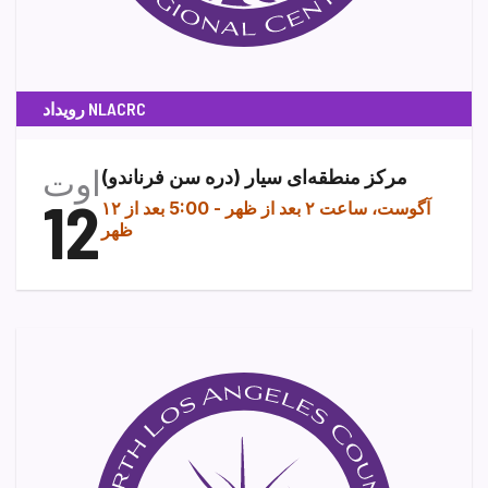
رویداد NLACRC
اوت
مرکز منطقه‌ای سیار (دره سن فرناندو)
12
۱۲ آگوست، ساعت ۲ بعد از ظهر
-
5:00 بعد از
ظهر