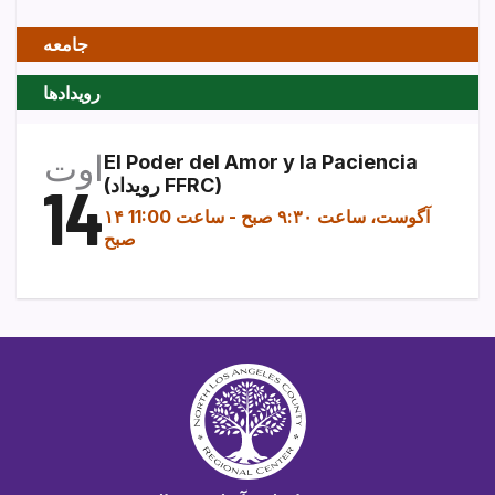
جامعه
رویدادها
اوت
El Poder del Amor y la Paciencia
(رویداد FFRC)
14
۱۴ آگوست، ساعت ۹:۳۰ صبح
-
ساعت 11:00
صبح