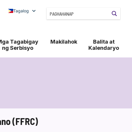
Tagalog
Mga Tagabigay
Makilahok
Balita at
ng Serbisyo
Kalendaryo
ano (FFRC)