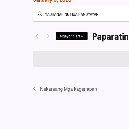
January 9, 2026
Ipasok
ang
Keyword.
Maghanap
Paparatin
Ngayong araw
ng
Pumili
Mga
ng
kaganapan
petsa.
sa
pamamagitan
ng
Keyword.
Nakaraang
Mga kaganapan