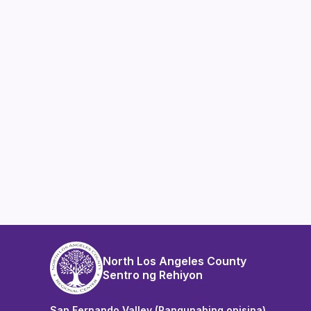
North Los Angeles County
Sentro ng Rehiyon
San Fernando Valley (Pangunahing opisina)