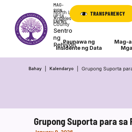
Laktawan
MAG-
ang
SIGN
North Los
TRANSPARENCY
UP SA
nilalaman
Angeles
ENEWS
County
Sentro
ng
Paunawa ng
Mag-ap
Rehiyon
Insidente ng Data
Mga
Grupong Suporta para
Bahay
Kalendaryo
Grupong Suporta para sa 