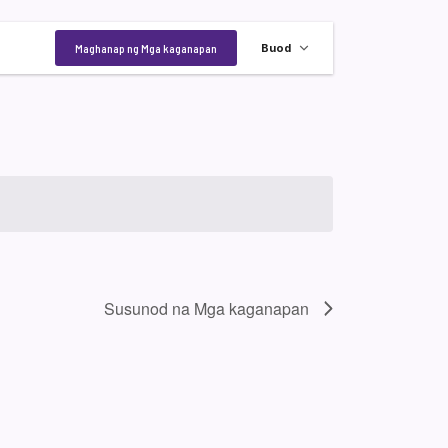
Kaganapan
Maghanap ng Mga kaganapan
Buod
Views
Navigation
Susunod na
Mga kaganapan