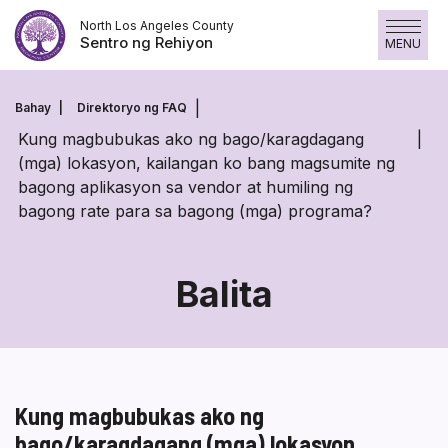
Laktawan
North Los Angeles County
ang
Sentro ng Rehiyon
MENU
nilalaman
Bahay
Direktoryo ng FAQ
Kung magbubukas ako ng bago/karagdagang
(mga) lokasyon, kailangan ko bang magsumite ng
bagong aplikasyon sa vendor at humiling ng
bagong rate para sa bagong (mga) programa?
Balita
Kung magbubukas ako ng
bago/karagdagang (mga) lokasyon,