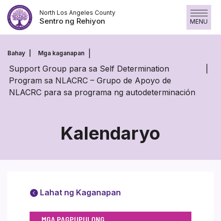
Laktawan
North Los Angeles County
ang
Sentro ng Rehiyon
MENU
nilalaman
Bahay
Mga kaganapan
Support Group para sa Self Determination
Program sa NLACRC – Grupo de Apoyo de
NLACRC para sa programa ng autodeterminación
Kalendaryo
Lahat ng Kaganapan
MGA PAGPUPULONG