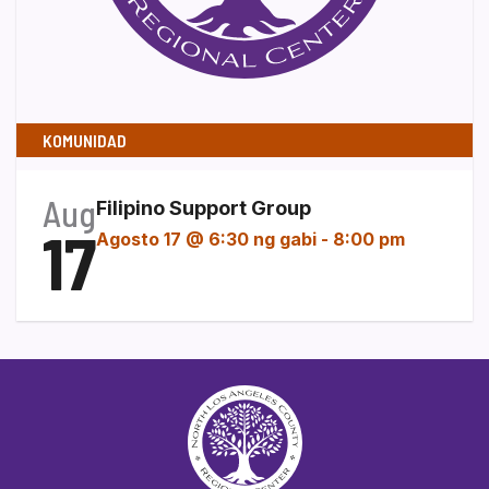
KOMUNIDAD
Aug
Filipino Support Group
17
Agosto 17 @ 6:30 ng gabi
-
8:00 pm