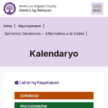
Laktawan
North Los Angeles County
ang
Sentro ng Rehiyon
MENU
nilalaman
Bahay
Mga kaganapan
Servicios Genéricos – Alternativa a la tutela
Kalendaryo
Lahat ng Kaganapan
KOMUNIDAD
MGA KAGANAPAN