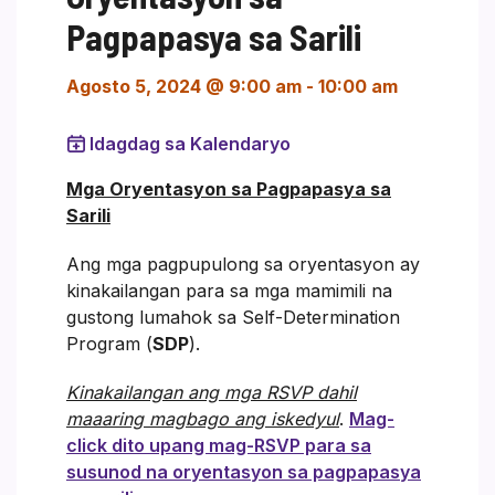
Pagpapasya sa Sarili
Agosto 5, 2024 @ 9:00 am
-
10:00 am
Idagdag sa Kalendaryo
Mga Oryentasyon sa Pagpapasya sa
Sarili
Ang mga pagpupulong sa oryentasyon ay
kinakailangan para sa mga mamimili na
gustong lumahok sa Self-Determination
Program (
SDP
).
Kinakailangan ang mga RSVP dahil
maaaring magbago ang iskedyul
.
Mag-
click dito upang mag-RSVP para sa
susunod na oryentasyon sa pagpapasya