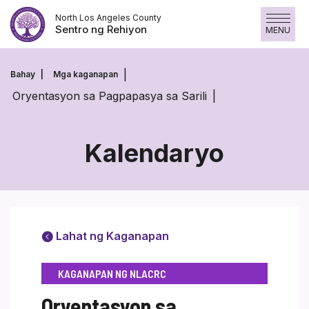
Laktawan
North Los Angeles County
ang
Sentro ng Rehiyon
MENU
nilalaman
Bahay
Mga kaganapan
Oryentasyon sa Pagpapasya sa Sarili
Kalendaryo
Lahat ng Kaganapan
KAGANAPAN NG NLACRC
Oryentasyon sa