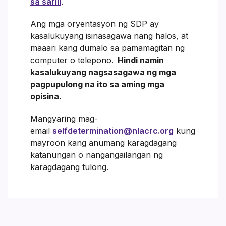
sa sarili
.
Ang mga oryentasyon ng SDP ay
kasalukuyang isinasagawa nang halos, at
maaari kang dumalo sa pamamagitan ng
computer o telepono.
Hindi namin
kasalukuyang nagsasagawa ng mga
pagpupulong na ito sa aming mga
opisina.
Mangyaring mag-
email
selfdetermination@nlacrc.org
kung
mayroon kang anumang karagdagang
katanungan o nangangailangan ng
karagdagang tulong.