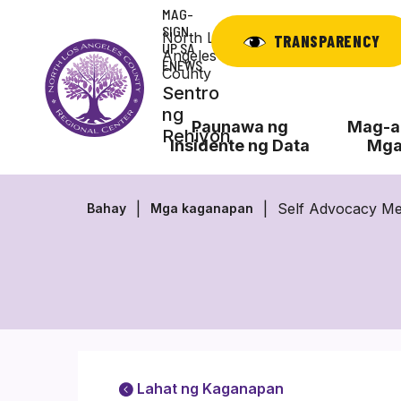
Laktawan
MAG-
ang
SIGN
North Los
TRANSPARENCY
UP SA
nilalaman
Angeles
ENEWS
County
Sentro
ng
Paunawa ng
Mag-ap
Rehiyon
Insidente ng Data
Mga
Self Advocacy Me
Bahay
Mga kaganapan
Lahat ng Kaganapan