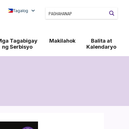
Tagalog
Mga Tagabigay
Makilahok
Balita at
ng Serbisyo
Kalendaryo